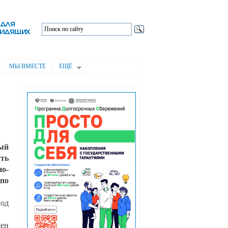
МЫ ВМЕСТЕ
ЕЩЁ
ый
ить
но-
 по
под
мен