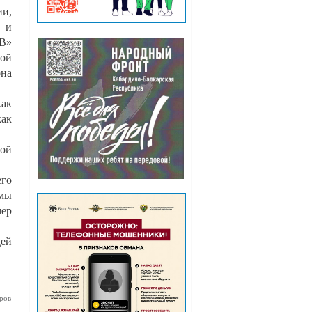
ии,
 и
ЭВ»
ной
она
как
как
кой
его
 мы
мер
дей
ров