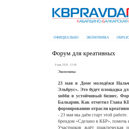
Электронная газета "Кабардино-
Балкарская правда"
ОФИЦИАЛЬНО
ЭКОНОМИКА
ОБРАЗ
Главное меню
Форум для креативных
8 мая, 2026 - 12:00
Экономика
23 мая в Доме молодёжи Наль
Эльбрус». Это будет площадка дл
хобби в устойчивый бизнес. Фо
Балкарии. Как отметил Глава КБ
формированию отрасли креативно
- 23 мая мы даём старт этой работе.
брендом «Сделано в КБР», помочь и
Участников ждёт практическая 