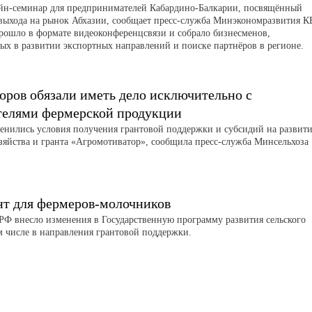
айн-семинар для предпринимателей Кабардино-Балкарии, посвящённый
выхода на рынок Абхазии, сообщает пресс-служба Минэкономразвития К
рошло в формате видеоконференцсвязи и собрало бизнесменов,
ых в развитии экспортных направлений и поиске партнёров в регионе.
оров обязали иметь дело исключительно с
телями фермерской продукции
менились условия получения грантовой поддержки и субсидий на развит
зяйства и гранта «Агромотиватор», сообщила пресс-служба Минсельхоза
нт для фермеров-молочников
РФ внесло изменения в Государственную программу развития сельского
ом числе в направления грантовой поддержки.