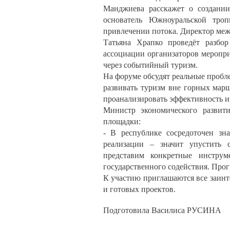
Манджиева расскажет о создании
основатель Южноуральской тро
привлечении потока. Директор ме
Татьяна Храпко проведёт разбо
ассоциации организаторов меропр
через событийный туризм.
На форуме обсудят реальные пробл
развивать туризм вне горных марш
проанализировать эффективность и
Министр экономического развити
площадки:
- В республике сосредоточен зн
реализации – значит упустить 
представим конкретные инструм
государственного содействия. Про
К участию приглашаются все заинт
и готовых проектов.
Подготовила Василиса РУСИНА