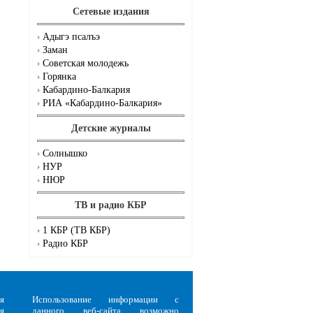
Сетевые издания
Адыгэ псалъэ
Заман
Советская молодежь
Горянка
Кабардино-Балкария
РИА «Кабардино-Балкария»
Детские журналы
Солнышко
НУР
НЮР
ТВ и радио КБР
1 КБР (ТВ КБР)
Радио КБР
я
Использование информации с
я
данного веб-сайта возможно