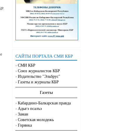
БР.
ие
САЙТЫ ПОРТАЛА СМИ КБР
СМИ КБР
Союз журналистов КБР
Издательство "Эльбрус"
Газеты и журналы КБР
Газеты
Кабардино-Балкарская правда
Адыгэ псалъэ
Заман
Советская молодежь
Горянка