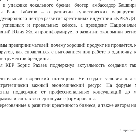
 и упаковке локального бренда, блогер, амбассадор Башкир
пы Раис Габитов – о развитии туристических маршрутов
ждународного центра развития креативных индустрий «КРЕАД
р успешных и провальных кейсов, а президент Националь
иятий Юлия Жоля проинформирует о развитии экономики реги
емы предпринимателей: почему хороший продукт не продаётся, 
рутов, как справляться с выгоранием при работе в одиночку, 
нструментов брендинга.
я КБР Борис Рахаев подчеркнул актуальность создания та
ачительный творческий потенциал. Не создать условия для 
стратегически важный экономический ресурс. На форуме
енты поддержки: от профессиональных консультаций до 
грамма и состав экспертов уже сформированы.
ересованные в развитии креативного бизнеса, а также авторы и
50 просмот