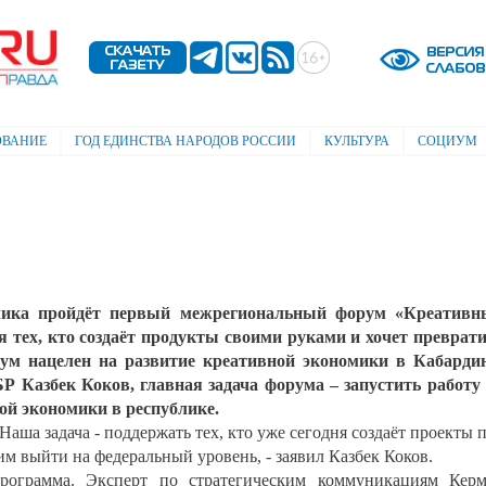
Перейти к
основному
содержанию
ОВАНИЕ
ГОД ЕДИНСТВА НАРОДОВ РОССИИ
КУЛЬТУРА
СОЦИУМ
чика пройдёт первый межрегиональный форум «Креативн
я тех, кто создаёт продукты своими руками и хочет преврат
рум нацелен на развитие креативной экономики в Кабарди
Р Казбек Коков, главная задача форума – запустить работу
й экономики в республике.
 Наша задача - поддержать тех, кто уже сегодня создаёт проекты 
м выйти на федеральный уровень, - заявил Казбек Коков.
программа. Эксперт по стратегическим коммуникациям Кер