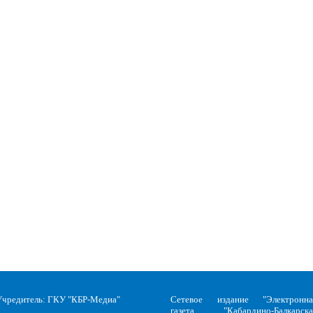
Учредитель: ГКУ "КБР-Медиа"
Сетевое издание "Электронна
газета "Кабардино-Балкарска