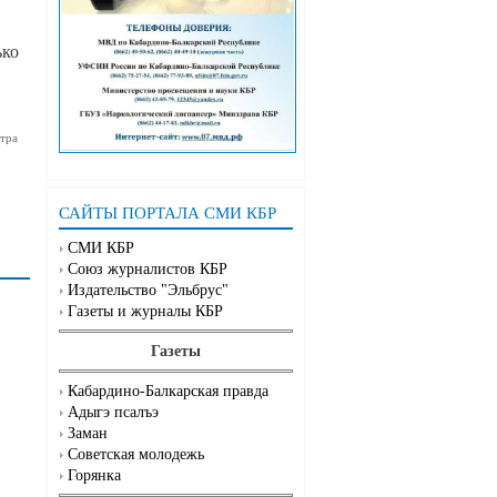
ько
тра
САЙТЫ ПОРТАЛА СМИ КБР
СМИ КБР
Союз журналистов КБР
Издательство "Эльбрус"
Газеты и журналы КБР
Газеты
Кабардино-Балкарская правда
Адыгэ псалъэ
Заман
Советская молодежь
Горянка