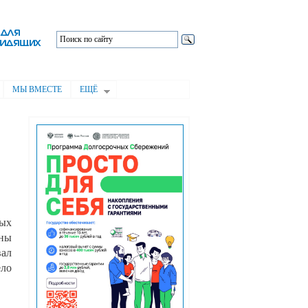
МЫ ВМЕСТЕ
ЕЩЁ
ных
аны
вал
ело