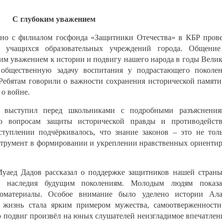
С глубоким уважением
тно с филиалом госфонда «Защитники Отечества» в КБР пров
я учащихся образовательных учреждений города. Общени
им уважением к истории и подвигу нашего народа в годы Вели
общественную задачу воспитания у подрастающего поколе
 Ребятам говорили о важности сохранения исторической памяти
о войне.
в выступил перед школьниками с подробными разъяснения
 по вопросам защиты исторической правды и противодейст
туплении подчёркивалось, что знание законов – это не тол
нструмент в формировании и укреплении нравственных ориенти
Муаед Дадов рассказал о поддержке защитников нашей стран
го наследия будущим поколениям. Молодым людям показа
еоматериалы. Особое внимание было уделено истории Ала
я жизнь стала ярким примером мужества, самоотверженност
го подвиг произвёл на юных слушателей неизгладимое впечатлен