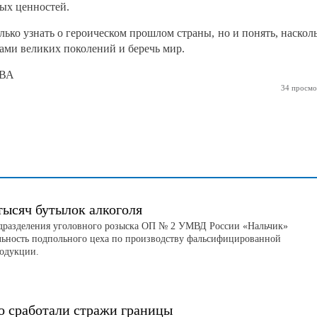
ых ценностей.
ько узнать о героическом прошлом страны, но и понять, наскол
ми великих поколений и беречь мир.
ОВА
34 просмо
тысяч бутылок алкоголя
дразделения уголовного розыска ОП № 2 УМВД России «Нальчик»
льность подпольного цеха по производству фальсифицированной
родукции.
о сработали стражи границы