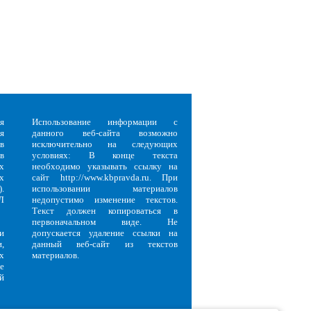
я
Использование информации с
я
данного веб-сайта возможно
в
исключительно на следующих
в
условиях: В конце текста
х
необходимо указывать ссылку на
х
сайт http://www.kbpravda.ru. При
.
использовании материалов
Л
недопустимо изменение текстов.
Текст должен копироваться в
первоначальном виде. Не
и
допускается удаление ссылки на
,
данный веб-сайт из текстов
х
материалов.
е
й