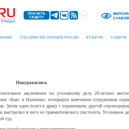
Перейти к
основному
содержанию
ОВАНИЕ
ГОД ЕДИНСТВА НАРОДОВ РОССИИ
КУЛЬТУРА
СОЦИУМ
Покуражились
нительное заключение по уголовному делу 29-летних мест
ране «Бая» в Нальчике, игнорируя замечания сотрудников охр
ще. Затем один полез в драку с охранником, другой спровоциро
и выстрелил в него из травматического пистолета. Уголовное д
й суд.