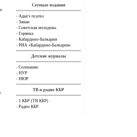
Сетевые издания
в.
Адыгэ псалъэ
Заман
Советская молодежь
Горянка
Кабардино-Балкария
РИА «Кабардино-Балкария»
Детские журналы
Солнышко
НУР
НЮР
ТВ и радио КБР
о
1 КБР (ТВ КБР)
Радио КБР