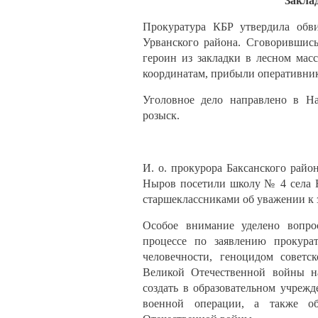
Закла
Прокуратура КБР утвердила обви
Урванского района. Сговорившись
героин из закладки в лесном мас
координатам, прибыли оперативники
Уголовное дело направлено в На
розыск.
И. о. прокурора Баксанского рай
Ныров посетили школу № 4 села 
старшеклассниками об уважении к 
Особое внимание уделено вопро
процессе по заявлению прокура
человечности, геноцидом советс
Великой Отечественной войны н
создать в образовательном учреж
военной операции, а также о