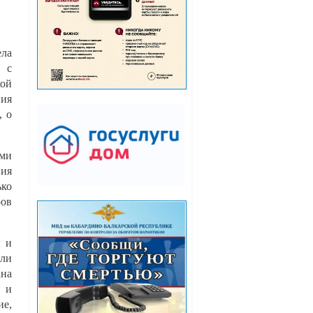
ела
е с
кой
ния
, о
ми
вия
ько
ров
ы и
ли
на
и и
ие,