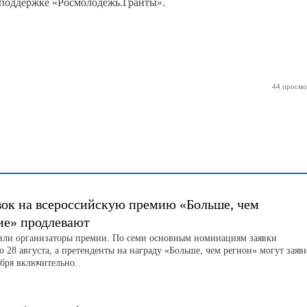
и поддержке «Росмолодёжь.Гранты».
44 просмо
вок на всероссийскую премию «Больше, чем
ие» продлевают
или организаторы премии. По семи основным номинациям заявки
 28 августа, а претенденты на награду «Больше, чем регион» могут заяв
ября включительно.