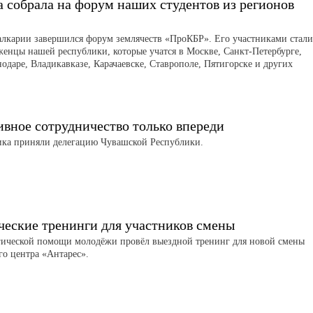
 собрала на форум наших студентов из регионов
алкарии завершился форум землячеств «ПроКБР». Его участниками стали
женцы нашей республики, которые учатся в Москве, Санкт-Петербурге,
нодаре, Владикавказе, Карачаевске, Ставрополе, Пятигорске и других
вное сотрудничество только впереди
ика приняли делегацию Чувашской Республики.
ческие тренинги для участников смены
гической помощи молодёжи провёл выездной тренинг для новой смены
го центра «Антарес».