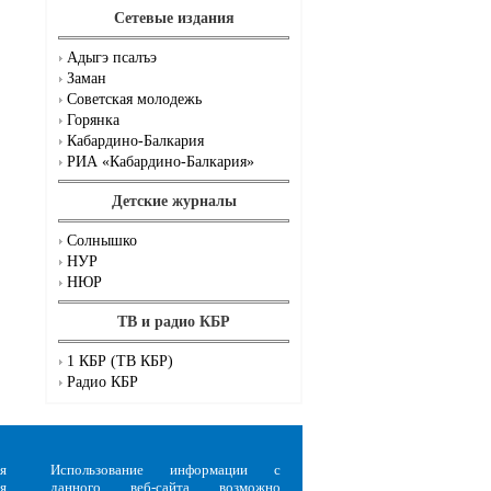
Сетевые издания
Адыгэ псалъэ
Заман
Советская молодежь
Горянка
Кабардино-Балкария
РИА «Кабардино-Балкария»
Детские журналы
Солнышко
НУР
НЮР
ТВ и радио КБР
1 КБР (ТВ КБР)
Радио КБР
я
Использование информации с
я
данного веб-сайта возможно