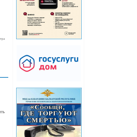
тра
ить