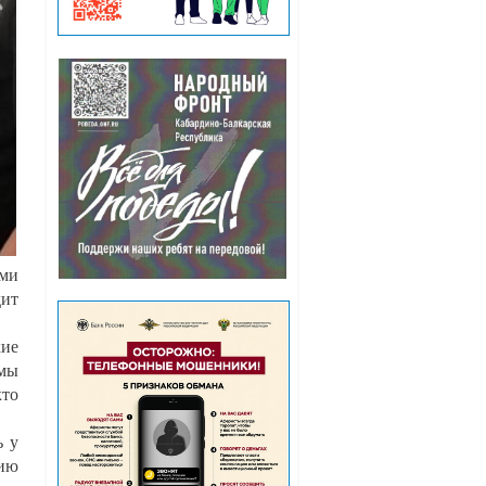
ами
дит
кие
тмы
кто
ь у
нию