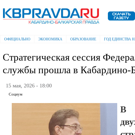
Пе
ос
Электронная газета "Кабардино-
со
Балкарская правда"
ОФИЦИАЛЬНО
ЭКОНОМИКА
ОБРАЗОВАНИЕ
ГОД ЕДИНСТВА 
Главное меню
Стратегическая сессия Федер
службы прошла в Кабардино-
15 мая, 2026 - 18:00
Социум
В 
дву
стр