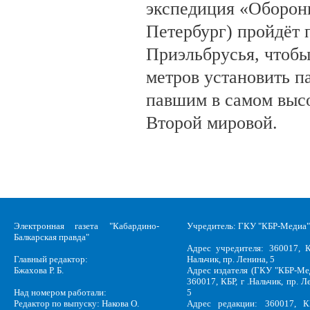
экспедиция «Оборонн
Петербург) пройдёт 
Приэльбрусья, чтобы
метров установить п
павшим в самом выс
Второй мировой.
Электронная газета "Кабардино-
Учредитель: ГКУ "КБР-Медиа"
Балкарская правда"
Адрес учредителя: 360017, К
Главный редактор:
Нальчик, пр. Ленина, 5
Бжахова Р. Б.
Адрес издателя (ГКУ "КБР-Ме
360017, КБР, г .Нальчик, пр. Л
Над номером работали:
5
Редактор по выпуску: Накова О.
Адрес редакции: 360017, КБ