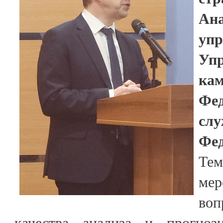
Ана
у
Уп
кам
Фед
сл
Фе
Те
ме
во
качества анализа и прогноз