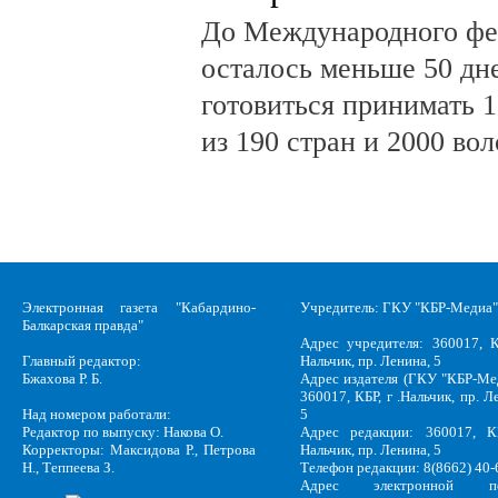
До Международного фе
осталось меньше 50 дн
готовиться принимать 
из 190 стран и 2000 во
Электронная газета "Кабардино-
Учредитель: ГКУ "КБР-Медиа"
Балкарская правда"
Адрес учредителя: 360017, К
Главный редактор:
Нальчик, пр. Ленина, 5
Бжахова Р. Б.
Адрес издателя (ГКУ "КБР-Ме
360017, КБР, г .Нальчик, пр. Л
Над номером работали:
5
Редактор по выпуску: Накова О.
Адрес редакции: 360017, КБ
Корректоры: Максидова Р., Петрова
Нальчик, пр. Ленина, 5
Н., Теппеева З.
Телефон редакции: 8(8662) 40-
Адрес электронной по