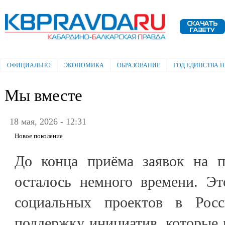
Пе
ос
Электронная газета "Кабардино-
со
Балкарская правда"
ОФИЦИАЛЬНО
ЭКОНОМИКА
ОБРАЗОВАНИЕ
ГОД ЕДИНСТВА 
Главное меню
Мы вместе
18 мая, 2026 - 12:31
Новое поколение
До конца приёма заявок н
осталось немного времени. Эт
социальных проектов в Росс
поддержку инициатив, которые