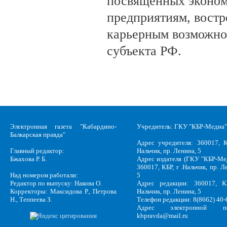
посвящённых эконом
предприятиям, вост
карьерным возможно
субъекта РФ.
Электронная газета "Кабардино-
Учредитель: ГКУ "КБР-Медиа"
Балкарская правда"
Адрес учредителя: 360017, К
Главный редактор:
Нальчик, пр. Ленина, 5
Бжахова Р. Б.
Адрес издателя (ГКУ "КБР-Ме
360017, КБР, г .Нальчик, пр. Л
Над номером работали:
5
Редактор по выпуску: Накова О.
Адрес редакции: 360017, КБ
Корректоры: Максидова Р., Петрова
Нальчик, пр. Ленина, 5
Н., Теппеева З.
Телефон редакции: 8(8662) 40-
Адрес электронной по
kbpravda@mail.ru