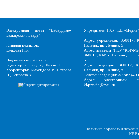
Электронная газета "Кабардино-
Учредитель: ГКУ "КБР-Медиа"
Балкарская правда"
Адрес учредителя: 360017, К
Главный редактор:
Нальчик, пр. Ленина, 5
Бжахова Р. Б.
Адрес издателя (ГКУ "КБР-Ме
360017, КБР, г .Нальчик, пр. Л
Над номером работали:
5
Редактор по выпуску: Накова О.
Адрес редакции: 360017, КБ
Корректоры: Максидова Р., Петрова
Нальчик, пр. Ленина, 5
Н., Теппеева З.
Телефон редакции: 8(8662) 40-
Адрес электронной по
kbpravda@mail.ru
Политика обработки персон
KBP
C