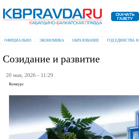
Пе
ос
Электронная газета "Кабардино-
со
Балкарская правда"
ОФИЦИАЛЬНО
ЭКОНОМИКА
ОБРАЗОВАНИЕ
ГОД ЕДИНСТВА 
Главное меню
Созидание и развитие
20 мая, 2026 - 11:29
Конкурс