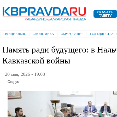
Пе
ос
Электронная газета "Кабардино-
со
Балкарская правда"
ОФИЦИАЛЬНО
ЭКОНОМИКА
ОБРАЗОВАНИЕ
ГОД ЕДИНСТВА 
Главное меню
Память ради будущего: в Наль
Кавказской войны
20 мая, 2026 - 19:08
Социум