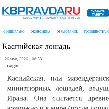
Пе
ос
Электронная газета "Кабардино-
со
Балкарская правда"
ОФИЦИАЛЬНО
ЭКОНОМИКА
ОБРАЗОВАНИЕ
ГОД ЕДИНСТВА 
Главное меню
Каспийская лошадь
26 мая, 2026 - 08:58
Социум
Каспийская, или мазендеранс
миниатюрных лошадей, ведущ
Ирана. Она считается древн
возможно и в мире (после лоша