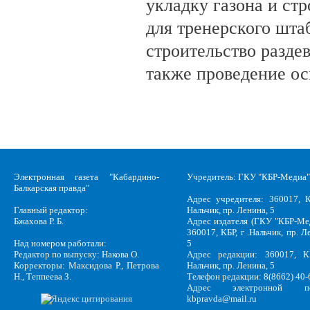
укладку газона и ст
для тренерского шта
строительство разде
также проведение о
Электронная газета "Кабардино-
Учредитель: ГКУ "КБР-Медиа"
Балкарская правда"
Адрес учредителя: 360017, К
Главный редактор:
Нальчик, пр. Ленина, 5
Бжахова Р. Б.
Адрес издателя (ГКУ "КБР-Ме
360017, КБР, г .Нальчик, пр. Л
Над номером работали:
5
Редактор по выпуску: Накова О.
Адрес редакции: 360017, КБ
Корректоры: Максидова Р., Петрова
Нальчик, пр. Ленина, 5
Н., Теппеева З.
Телефон редакции: 8(8662) 40-
Адрес электронной по
kbpravda@mail.ru