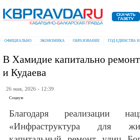
Пе
ос
Электронная газета "Кабардино-
со
Балкарская правда"
ОФИЦИАЛЬНО
ЭКОНОМИКА
ОБРАЗОВАНИЕ
ГОД ЕДИНСТВА 
Главное меню
В Хамидие капитально ремон
и Кудаева
26 мая, 2026 - 12:39
Социум
Благодаря реализации нац
«Инфраструктура для жи
капитальный ремонт улиц Бор