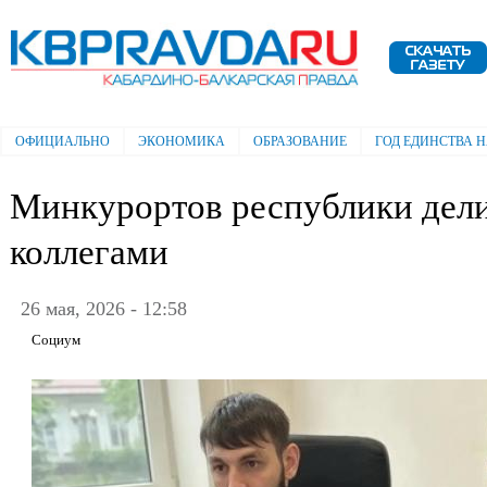
Пе
ос
Электронная газета "Кабардино-
со
Балкарская правда"
ОФИЦИАЛЬНО
ЭКОНОМИКА
ОБРАЗОВАНИЕ
ГОД ЕДИНСТВА 
Главное меню
Минкурортов республики дели
коллегами
26 мая, 2026 - 12:58
Социум