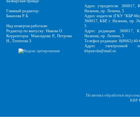
Балкарская правда"
Адрес учредителя: 360017, К
Главный редактор:
Нальчик, пр. Ленина, 5
Бжахова Р. Б.
Адрес издателя (ГКУ "КБР-Ме
360017, КБР, г .Нальчик, пр. Л
Над номером работали:
5
Редактор по выпуску: Накова О.
Адрес редакции: 360017, КБ
Корректоры: Максидова Р., Петрова
Нальчик, пр. Ленина, 5
Н., Теппеева З.
Телефон редакции: 8(8662) 40-
Адрес электронной по
kbpravda@mail.ru
Политика обработки персон
KBP
C