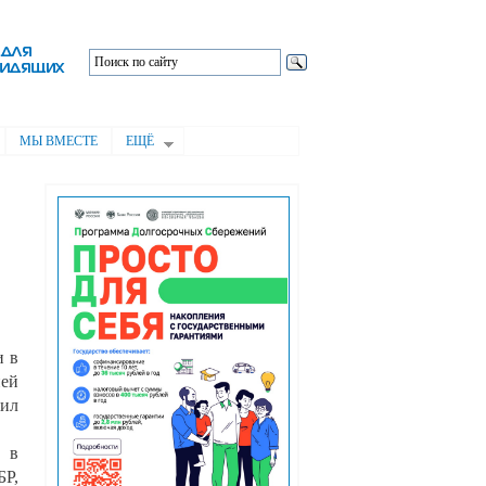
МЫ ВМЕСТЕ
ЕЩЁ
и в
ней
сил
н в
Р,