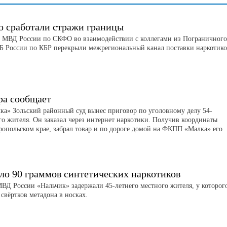
о сработали стражи границы
 МВД России по СКФО во взаимодействии с коллегами из Пограничного
Б России по КБР перекрыли межрегиональный канал поставки наркотико
ра сообщает
а» Зольский районный суд вынес приговор по уголовному делу 54-
го жителя. Он заказал через интернет наркотики. Получив координаты
ропольском крае, забрал товар и по дороге домой на ФКПП «Малка» его
ло 90 граммов синтетических наркотиков
Д России «Нальчик» задержали 45-летнего местного жителя, у которог
свёртков метадона в носках.