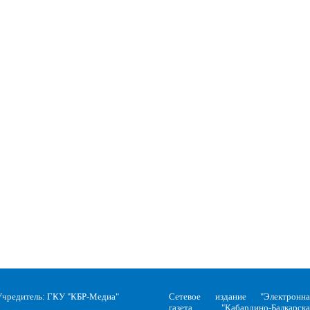
Учредитель: ГКУ "КБР-Медиа"
Сетевое издание "Электронна
газета "Кабардино-Балкарска