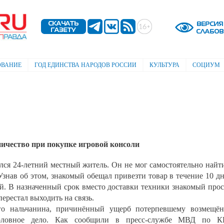
Перейти к
основному
содержанию
ОВАНИЕ
ГОД ЕДИНСТВА НАРОДОВ РОССИИ
КУЛЬТУРА
СОЦИУМ
чество при покупке игровой консоли
ся 24-летний местный житель. Он не мог самостоятельно найт
знав об этом, знакомый обещал привезти товар в течение 10 д
лей. В назначенный срок вместо доставки техники знакомый про
перестал выходить на связь.
его нальчанина, причинённый ущерб потерпевшему возмещё
оловное дело. Как сообщили в пресс-службе МВД по КБ