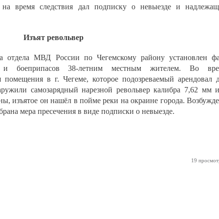
 на время следствия дал подписку о невыезде и надлежа
Изъят револьвер
ка отдела МВД России по Чегемскому району установлен ф
я и боеприпасов 38-летним местным жителем. Во вре
 помещения в г. Чегеме, которое подозреваемый арендовал 
аружили самозарядный нарезной револьвер калибра 7,62 мм 
ны, изъятое он нашёл в пойме реки на окраине города. Возбужд
брана мера пресечения в виде подписки о невыезде.
19 просмот