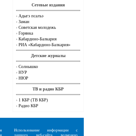
Сетевые издания
Адыгэ псалъэ
Заман
Советская молодежь
Горянка
Кабардино-Балкария
РИА «Кабардино-Балкария»
Детские журналы
Солнышко
НУР
НЮР
ТВ и радио КБР
1 КБР (ТВ КБР)
Радио КБР
я
Использование информации с
я
данного веб-сайта возможно