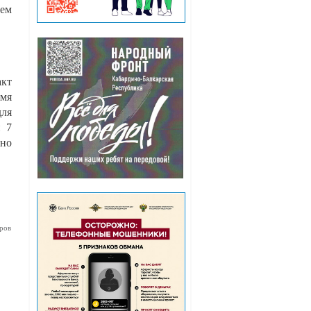
щем
акт
мя
для
и 7
ено
ров