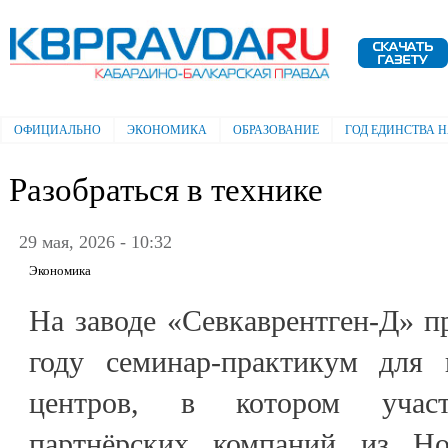
Пе
ос
Электронная газета "Кабардино-
со
Балкарская правда"
ОФИЦИАЛЬНО
ЭКОНОМИКА
ОБРАЗОВАНИЕ
ГОД ЕДИНСТВА 
Главное меню
Разобраться в технике
29 мая, 2026 - 10:32
Экономика
На заводе «Севкаврентген-Д» п
году семинар-практикум для 
центров, в котором участ
партнёрских компаний из Но