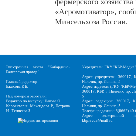
фермерского хозяйства 
«Агромотиватор», сооб
Минсельхоза России.
Электронная газета "Кабардино-
Учредитель: ГКУ "КБР-Медиа"
Балкарская правда"
Адрес учредителя: 360017, К
Главный редактор:
Нальчик, пр. Ленина, 5
Бжахова Р. Б.
Адрес издателя (ГКУ "КБР-Ме
360017, КБР, г .Нальчик, пр. Л
Над номером работали:
5
Редактор по выпуску: Накова О.
Адрес редакции: 360017, КБ
Корректоры: Максидова Р., Петрова
Нальчик, пр. Ленина, 5
Н., Теппеева З.
Телефон редакции: 8(8662) 40-
Адрес электронной по
kbpravda@mail.ru