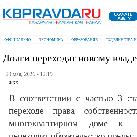
Пе
ос
Электронная газета "Кабардино-
со
Балкарская правда"
ОФИЦИАЛЬНО
ЭКОНОМИКА
ОБРАЗОВАНИЕ
ГОД ЕДИНСТВА 
Главное меню
Долги переходят новому влад
29 мая, 2026 - 12:19
ЖКХ
В соответствии с частью 3 с
переходе права собственно
многоквартирном доме к н
переходит обязательство предыд