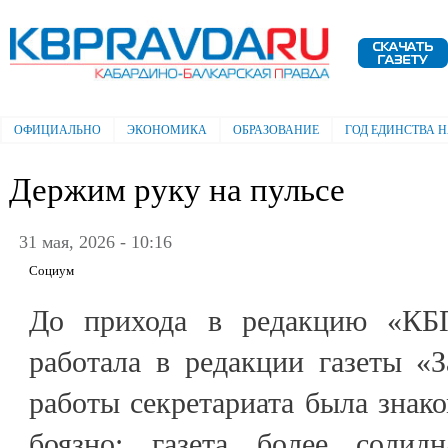
Пе
ос
Электронная газета "Кабардино-
со
Балкарская правда"
ОФИЦИАЛЬНО
ЭКОНОМИКА
ОБРАЗОВАНИЕ
ГОД ЕДИНСТВА 
Главное меню
Держим руку на пульсе
31 мая, 2026 - 10:16
Социум
До прихода в редакцию «КБ
работала в редакции газеты «
работы секретариата была знако
боязно: газета более солидн