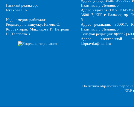
Адрес учредителя: 360017, К
Главный редактор:
Нальчик, пр. Ленина, 5
Бжахова Р. Б.
Адрес издателя (ГКУ "КБР-Ме
360017, КБР, г .Нальчик, пр. Л
Над номером работали:
5
Редактор по выпуску: Накова О.
Адрес редакции: 360017, КБ
Корректоры: Максидова Р., Петрова
Нальчик, пр. Ленина, 5
Н., Теппеева З.
Телефон редакции: 8(8662) 40-
Адрес электронной по
kbpravda@mail.ru
Политика обработки персон
KBP
C