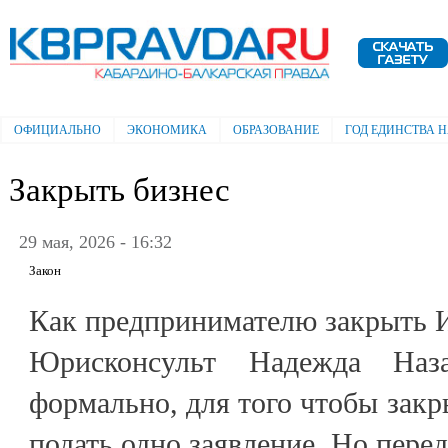
Пе
ос
Электронная газета "Кабардино-
со
Балкарская правда"
ОФИЦИАЛЬНО
ЭКОНОМИКА
ОБРАЗОВАНИЕ
ГОД ЕДИНСТВА 
Главное меню
Закрыть бизнес
29 мая, 2026 - 16:32
Закон
Как предпринимателю закрыть 
Юрисконсульт Надежда Наза
формально, для того чтобы закр
подать одно заявление. Но перед