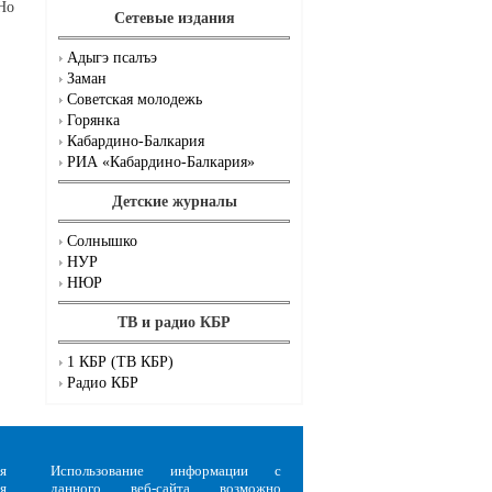
Но
Сетевые издания
Адыгэ псалъэ
Заман
Советская молодежь
Горянка
Кабардино-Балкария
РИА «Кабардино-Балкария»
Детские журналы
Солнышко
НУР
НЮР
ТВ и радио КБР
1 КБР (ТВ КБР)
Радио КБР
я
Использование информации с
я
данного веб-сайта возможно