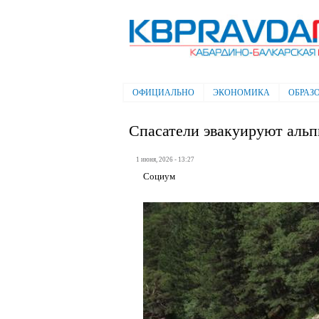
Электронная газета "Кабардино-
Балкарская правда"
ОФИЦИАЛЬНО
ЭКОНОМИКА
ОБРАЗ
Главное меню
Спасатели эвакуируют альп
1 июня, 2026 - 13:27
Социум