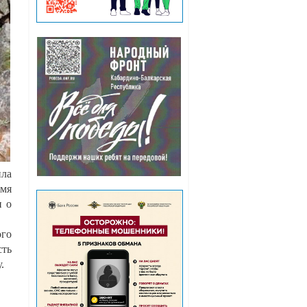
ила
емя
и о
ого
сть
.