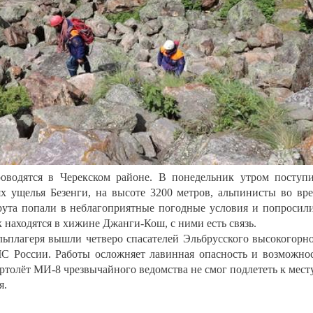
роводятся в Черекском районе. В понедельник утром поступ
ях ущелья Безенги, на высоте 3200 метров, альпинисты во вр
ута попали в неблагоприятные погодные условия и попросил
 находятся в хижине Джанги-Кош, с ними есть связь.
льплагеря вышли четверо спасателей Эльбрусского высокогорн
ЧС России. Работы осложняет лавинная опасность и возможно
ертолёт МИ-8 чрезвычайного ведомства не смог подлететь к месту
я.