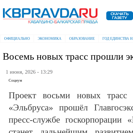
Пе
ос
Электронная газета "Кабардино-
со
Балкарская правда"
ОФИЦИАЛЬНО
ЭКОНОМИКА
ОБРАЗОВАНИЕ
ГОД ЕДИНСТВА 
Главное меню
Восемь новых трасс прошли э
1 июня, 2026 - 13:29
Социум
Проект восьми новых трасс 
«Эльбруса» прошёл Главгосэк
пресс-службе госкорпорации «
станет дальнейшим развитием