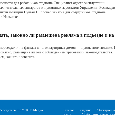
пасности для работников стадиона Специалист отдела эксплуатации
ых летательных аппаратов и привязных аэростатов Управления Росгвард
питан полиции Султан П. провёл занятие для сотрудников стадиона
 в Нальчике.
ять, законно ли размещена реклама в подъезде и на
 подъездах и на фасадах многоквартирных домов — привычное явление. 
понятно, размещена ли она с соблюдением требований законодательства.
ем, как это проверить.
Учредитель: ГКУ "КБР-Медиа"
Сетевое издание "Электронна
газета "Кабардино-Балкарска