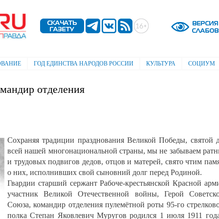
Перейти к
основному
содержанию
ОВАНИЕ
ГОД ЕДИНСТВА НАРОДОВ РОССИИ
КУЛЬТУРА
СОЦИУМ
омандир отделения
Сохраняя традиции празднования Великой Победы, святой 
всей нашей многонациональной страны, мы не забываем рат
и трудовых подвигов дедов, отцов и матерей, свято чтим пам
о них, исполнивших свой сыновний долг перед Родиной.
Гвардии старший сержант Рабоче-крестьянской Красной арм
участник Великой Отечественной войны, Герой Советск
Союза, командир отделения пулемётной роты 95-го стрелков
полка Степан Яковлевич Муругов родился 1 июля 1911 год