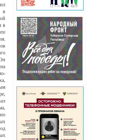
дил
 в
кой
и в
оте
ия.
ов
ого
 Он
 на
о-
ка,
ным
ре,
вал
ма,
ено
ных
род
вых