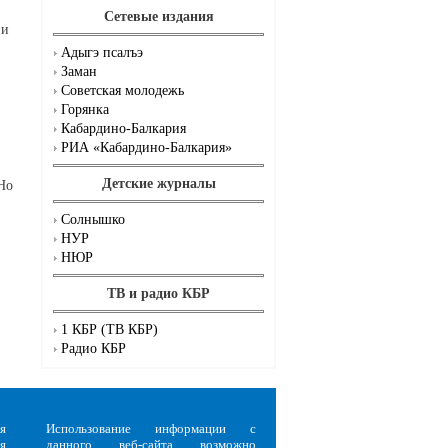
Сетевые издания
ии
Адыгэ псалъэ
Заман
Советская молодежь
Горянка
Кабардино-Балкария
РИА «Кабардино-Балкария»
Детские журналы
Но
Солнышко
НУР
НЮР
ТВ и радио КБР
1 КБР (ТВ КБР)
Радио КБР
я
Использование информации с
я
данного веб-сайта возможно