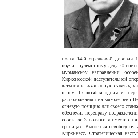
полка 14-й стрелковой дивизии 1
обучил пулемётному делу 20 воино
мурманском направлении, особ
Киркенесской наступательной опер
вступил в рукопашную схватку, у
огнём. 15 октября одним из пер
расположенный на выходе реки Пе
огневую позицию для своего станк
обеспечив переправу подразделени
советское Заполярье, а вместе с 
границах. Выполняя освободител
Киркинесс. Стратегическая наст