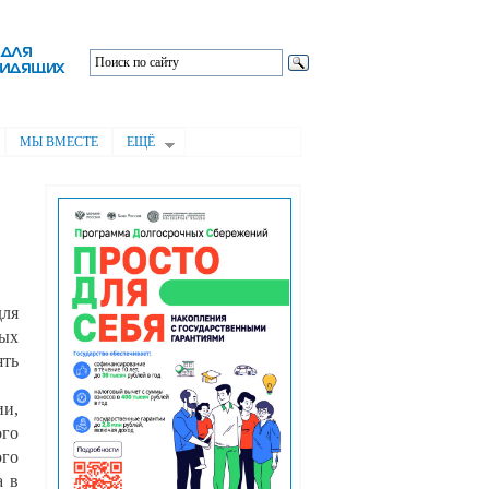
МЫ ВМЕСТЕ
ЕЩЁ
для
ных
ять
ии,
ого
ого
а в