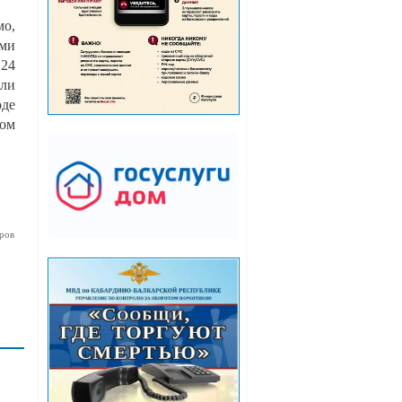
мо,
ими
 24
али
оде
ном
ров