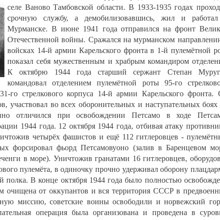
селе Ваново Тамбовской области. В 1933-1935 годах прохо
срочную службу, а демобилизовавшись, жил и работал
Мурманске. В июне 1941 года отправился на фронт Вели
Отечественной войны. Сражался на мурманском направлени
войсках 14-й армии Карельского фронта в 1-й пулемётной р
показал себя мужественным и храбрым командиром отделен
К октябрю 1944 года старший сержант Степан Муруг
командовал отделением пулемётной роты 95-го стрелков
31-го стрелкового корпуса 14-й армии Карельского фронта.
в, участвовал во всех оборонительных и наступательных боях
енно отличился при освобождении Петсамо в ходе Петсам
ации 1944 года. 12 октября 1944 года, отбивая атаку противни
ничтожив четырёх фашистов и ещё 112 гитлеровцев - пулемёт
вых форсировал фьорд Петсамовуоно (залив в Баренцевом мо
ченги в море). Уничтожив гранатами 16 гитлеровцев, оборудо
ового пулемёта, в одиночку прочно удерживал оборону плацдар
й полка. В конце октября 1944 года было полностью освобожд
ним очищена от оккупантов и вся территория СССР в предвоен
ьную миссию, советские воины освободили и норвежский го
упательная операция была организована и проведена в суро