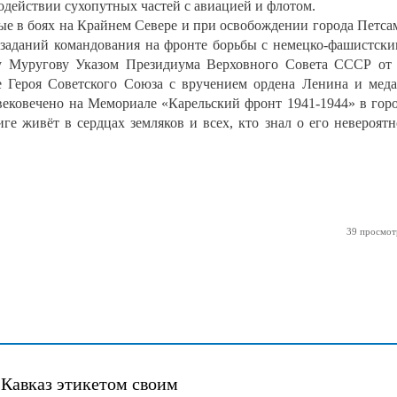
одействии сухопутных частей с авиацией и флотом.
ые в боях на Крайнем Севере и при освобождении города Петса
 заданий командования на фронте борьбы с немецко-фашистск
у Муругову Указом Президиума Верховного Совета СССР от
е Героя Советского Союза с вручением ордена Ленина и мед
увековечено на Мемориале «Карельский фронт 1941-1944» в гор
иге живёт в сердцах земляков и всех, кто знал о его невероят
39 просмот
 Кавказ этикетом своим