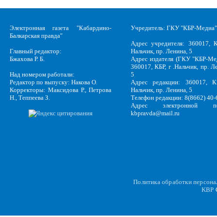
Электронная газета "Кабардино-
Учредитель: ГКУ "КБР-Медиа"
Балкарская правда"
Адрес учредителя: 360017, К
Главный редактор:
Нальчик, пр. Ленина, 5
Бжахова Р. Б.
Адрес издателя (ГКУ "КБР-Ме
360017, КБР, г .Нальчик, пр. Л
Над номером работали:
5
Редактор по выпуску: Накова О.
Адрес редакции: 360017, КБ
Корректоры: Максидова Р., Петрова
Нальчик, пр. Ленина, 5
Н., Теппеева З.
Телефон редакции: 8(8662) 40-
Адрес электронной по
kbpravda@mail.ru
Политика обработки персон
KBP
C