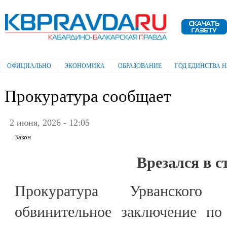
Пе
ос
Электронная газета "Кабардино-
со
Балкарская правда"
ОФИЦИАЛЬНО
ЭКОНОМИКА
ОБРАЗОВАНИЕ
ГОД ЕДИНСТВА 
Главное меню
Прокуратура сообщает
2 июня, 2026 - 12:05
Закон
Врезался в с
Прокуратура Урванского
обвинительное заключение по