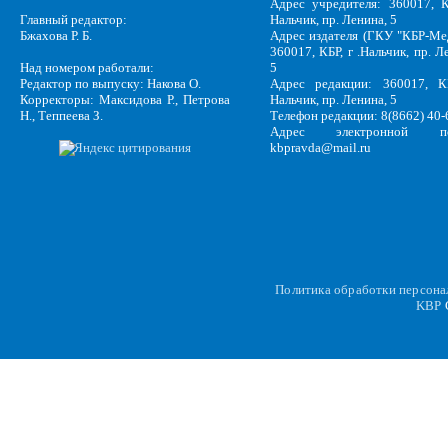
Адрес учредителя: 360017, К
Главный редактор:
Нальчик, пр. Ленина, 5
Бжахова Р. Б.
Адрес издателя (ГКУ "КБР-Ме
360017, КБР, г .Нальчик, пр. Л
Над номером работали:
5
Редактор по выпуску: Накова О.
Адрес редакции: 360017, КБ
Корректоры: Максидова Р., Петрова
Нальчик, пр. Ленина, 5
Н., Теппеева З.
Телефон редакции: 8(8662) 40-
Адрес электронной по
kbpravda@mail.ru
Политика обработки персон
KBP
C