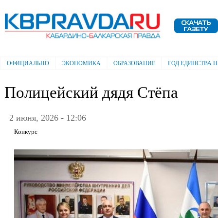
Пе
ос
Электронная газета "Кабардино-
со
Балкарская правда"
ОФИЦИАЛЬНО
ЭКОНОМИКА
ОБРАЗОВАНИЕ
ГОД ЕДИНСТВА 
Главное меню
Полицейский дядя Стёпа
2 июня, 2026 - 12:06
Конкурс