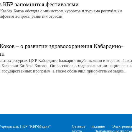
в КБР запомнится фестивалями
 Казбек Коков обсудил с министром курортов и туризма республики
ифовым вопросы развития отрасли.
 Коков – о развитии здравоохранения Кабардино-
ии
льных ресурсах ЦУР Кабардино-Балкарии опубликовано интервью Главы
-Балкарии Казбека Кокова. Он рассказал о ходе реализации национальн
и государственных программ, а также обозначил приоритетные задачи.
Учредитель: ГКУ "КБР-Медиа"
Сетевое издание "Электронна
газета "Кабардино-Балкарска