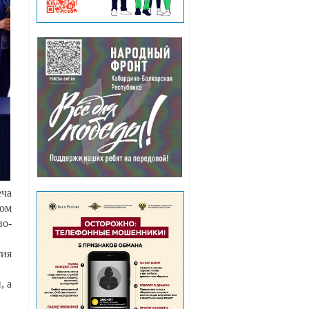
еча
сом
но-
тия
, а