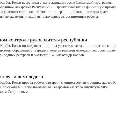
 Казбек Коков встретился с выпускниками республиканской программы
бардино-Балкарской Республики». Проект выходит на финишную пряму
н и участник специальной военной операции в ближайшие дни сдаст
льные экзамены и защитит выпускные аттестационные работы.
ном контроле руководителя республики
 Казбек Коков по видеосвязи принял участие в заседании по организации
системы обращения с твёрдыми коммунальными отходами, которое провё
риродных ресурсов и экологии РФ Александр Козлов.
ин вуз для молодёжи
 Казбек Коков провёл рабочую встречу с министром внутренних дел по 
м Крючковым и врио начальника Северо-Кавказского института МВД
рием Сапроновым.