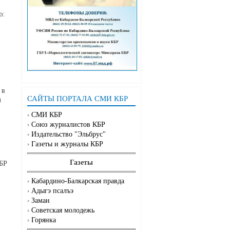
ю:
 в
САЙТЫ ПОРТАЛА СМИ КБР
л
СМИ КБР
Союз журналистов КБР
Издательство "Эльбрус"
Газеты и журналы КБР
Газеты
КБР
Кабардино-Балкарская правда
Адыгэ псалъэ
Заман
Советская молодежь
Горянка