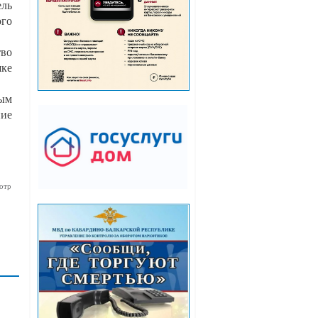
ель
ого
во
шке
ым
ние
отр