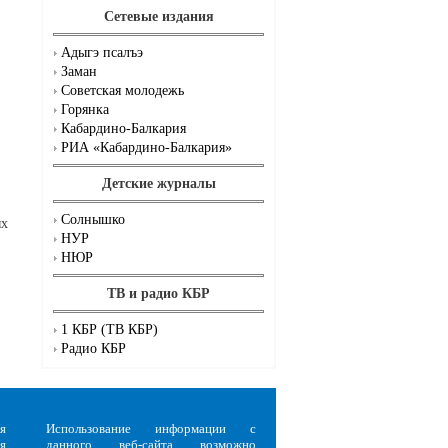
Сетевые издания
Адыгэ псалъэ
Заман
Советская молодежь
Горянка
Кабардино-Балкария
РИА «Кабардино-Балкария»
Детские журналы
Солнышко
ых
НУР
НЮР
ТВ и радио КБР
1 КБР (ТВ КБР)
Радио КБР
я
Использование информации с
я
данного веб-сайта возможно