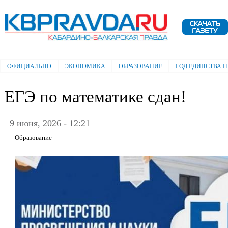
Пе
ос
Электронная газета "Кабардино-
со
Балкарская правда"
ОФИЦИАЛЬНО
ЭКОНОМИКА
ОБРАЗОВАНИЕ
ГОД ЕДИНСТВА 
Главное меню
ЕГЭ по математике сдан!
9 июня, 2026 - 12:21
Образование