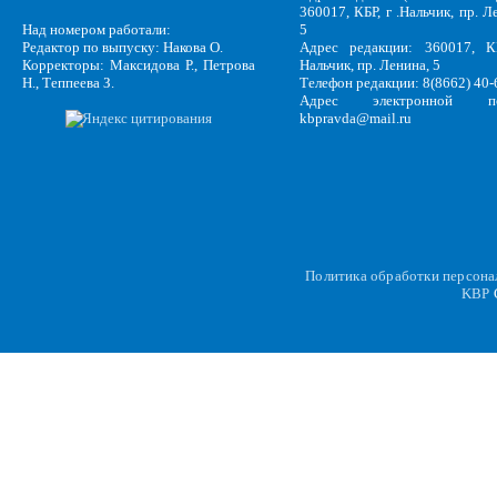
360017, КБР, г .Нальчик, пр. Л
Над номером работали:
5
Редактор по выпуску: Накова О.
Адрес редакции: 360017, КБ
Корректоры: Максидова Р., Петрова
Нальчик, пр. Ленина, 5
Н., Теппеева З.
Телефон редакции: 8(8662) 40-
Адрес электронной по
kbpravda@mail.ru
Политика обработки персон
KBP
C