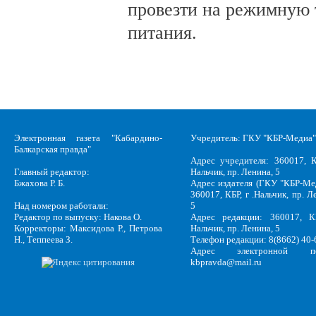
провезти на режимную 
питания.
Электронная газета "Кабардино-
Учредитель: ГКУ "КБР-Медиа"
Балкарская правда"
Адрес учредителя: 360017, К
Главный редактор:
Нальчик, пр. Ленина, 5
Бжахова Р. Б.
Адрес издателя (ГКУ "КБР-Ме
360017, КБР, г .Нальчик, пр. Л
Над номером работали:
5
Редактор по выпуску: Накова О.
Адрес редакции: 360017, КБ
Корректоры: Максидова Р., Петрова
Нальчик, пр. Ленина, 5
Н., Теппеева З.
Телефон редакции: 8(8662) 40-
Адрес электронной по
kbpravda@mail.ru