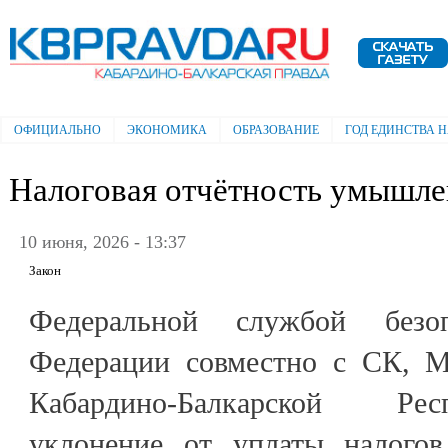
Пе
ос
Электронная газета "Кабардино-
со
Балкарская правда"
ОФИЦИАЛЬНО
ЭКОНОМИКА
ОБРАЗОВАНИЕ
ГОД ЕДИНСТВА 
Главное меню
Налоговая отчётность умышле
10 июня, 2026 - 13:37
Закон
Федеральной службой безоп
Федерации совместно с СК,
Кабардино-Балкарской Ре
уклонение от уплаты налого