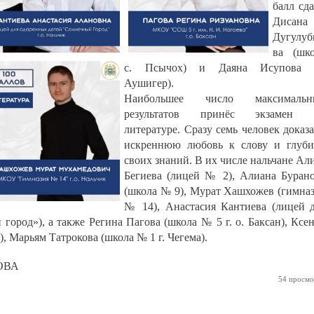
балл сд
Дисана
Дугулуб
ва (шк
с. Псычох) и Даяна Исупова (
Аушигер).
Наибольшее число максимальн
результатов принёс экзамен 
литературе. Сразу семь человек доказ
искреннюю любовь к слову и глуб
своих знаний. В их числе нальчане Ал
Бегиева (лицей № 2), Алиана Буран
(школа № 9), Мурат Хашхожев (гимна
№ 14), Анастасия Кантиева (лицей 
ород»), а также Регина Пагова (школа № 5 г. о. Баксан), Ксе
, Марьям Татрокова (школа № 1 г. Чегема).
КОВА
54 просмо