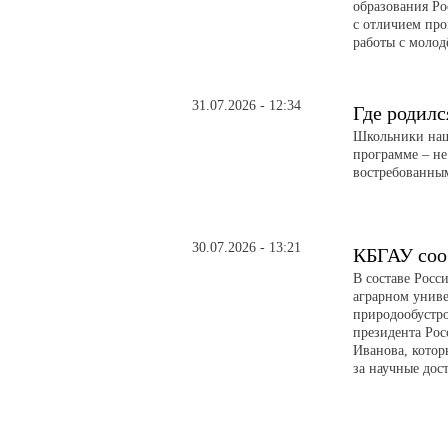
образования Р
с отличием пр
работы с молод
31.07.2026 - 12:34
Где родилс
Школьники наше
программе – не
востребованны
30.07.2026 - 13:21
КБГАУ соо
В составе Росс
аграрном униве
природообустро
президента Рос
Иванова, котор
за научные дос