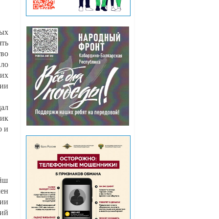
ых
ять
во
ло
их
мии
ал
ник
о и
йш
мен
ии
ший