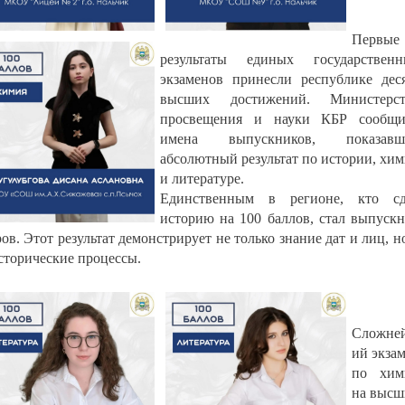
Первые
результаты единых государственн
экзаменов принесли республике дес
высших достижений. Министерст
просвещения и науки КБР сообщи
имена выпускников, показавш
абсолютный результат по истории, хи
и литературе.
Единственным в регионе, кто сд
историю на 100 баллов, стал выпуск
в. Этот результат демонстрирует не только знание дат и лиц, н
сторические процессы.
Сложне
ий экза
по хим
на выс