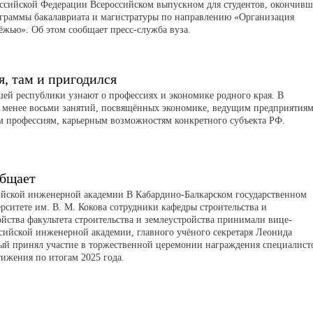
оссийской Федерации Всероссийском выпускном для студентов, окончив
ограммы бакалавриата и магистратуры по направлению «Организация
ёжью». Об этом сообщает пресс-служба вуза.
я, там и пригодился
й республики узнают о профессиях и экономике родного края. В
 менее восьми занятий, посвящённых экономике, ведущим предприятиям
м профессиям, карьерным возможностям конкретного субъекта РФ.
бщает
ийской инженерной академии В Кабардино-Балкарском государственном
рситете им. В. М. Кокова сотрудники кафедры строительства и
йства факультета строительства и землеустройства принимали вице-
сийской инженерной академии, главного учёного секретаря Леонида
ый принял участие в торжественной церемонии награждения специалист
тижения по итогам 2025 года.