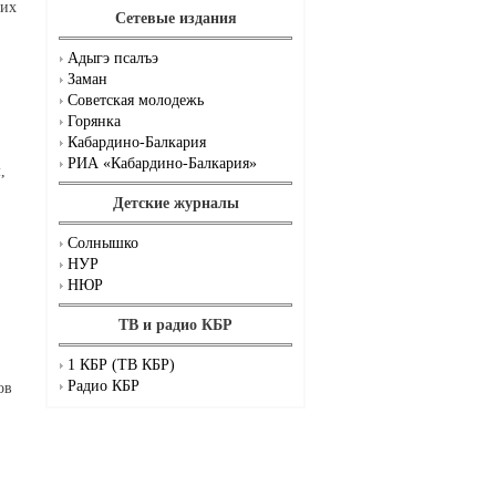
ших
Сетевые издания
Адыгэ псалъэ
Заман
Советская молодежь
Горянка
Кабардино-Балкария
РИА «Кабардино-Балкария»
,
Детские журналы
Солнышко
НУР
НЮР
ТВ и радио КБР
1 КБР (ТВ КБР)
Радио КБР
ов