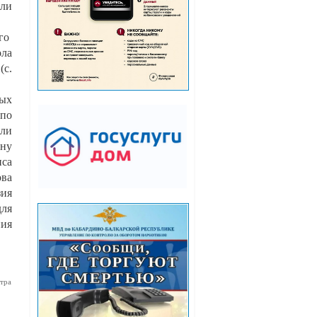
али
го
ола
с.
ых
по
али
ину
иса
ова
зия
для
ния
тра