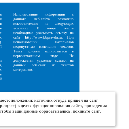
я
Использование информации с
я
данного веб-сайта возможно
в
исключительно на следующих
в
условиях: В конце текста
х
необходимо указывать ссылку на
х
сайт http://www.kbpravda.ru. При
.
использовании материалов
Л
недопустимо изменение текстов.
Текст должен копироваться в
первоначальном виде. Не
и
допускается удаление ссылки на
,
данный веб-сайт из текстов
х
материалов.
е
й
 местоположении; источник откуда пришел на сайт
 ip-адрес) в целях функционирования сайта, проведения
и
 чтобы ваши данные обрабатывались, покиньте сайт.