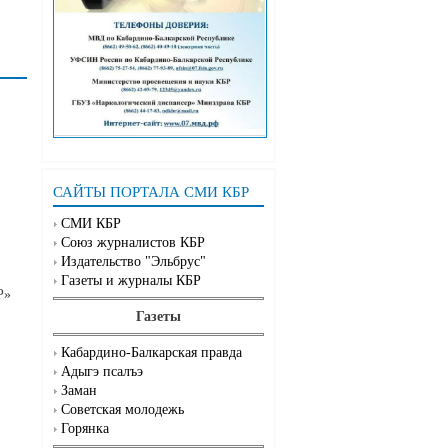
САЙТЫ ПОРТАЛА СМИ КБР
СМИ КБР
Союз журналистов КБР
Издательство "Эльбрус"
Газеты и журналы КБР
Р»
Газеты
Кабардино-Балкарская правда
Адыгэ псалъэ
Заман
Советская молодежь
Горянка