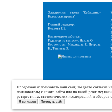
Электронная газета "Кабардино-
Балкарская правда"
Главный редактор:
Н
Бжахова Р. Б.
3
Над номером работали:
Редактор по выпуску: Накова О.
Корректоры: Максидова Р., Петрова
Н
Н., Теппеева З.
Продолжая использовать наш сайт, вы даете согласие 
пользователь; с какого сайта или по какой рекламе; ка
ретаргетинга, статистических исследований и обзоров 
Я согласен
Покинуть сайт