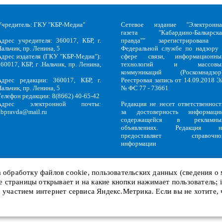
Учредитель: ГКУ "КБР-Медиа"
Сетевое издание "Электронна
газета "Кабардино-Балкарска
Адрес учредителя: 360017, КБР, г.
правда"" зарегистрирована 
альчик, пр. Ленина, 5
Федеральной службе по надзору 
Адрес издателя (ГКУ "КБР-Медиа"):
сфере связи, информационны
60017, КБР, г .Нальчик, пр. Ленина,
технологий и массовы
5
коммуникаций (Роскомнадзор)
Адрес редакции: 360017, КБР, г.
Реестровая запись от 14.09.2018 Э
альчик, пр. Ленина, 5
№ ФС 77 - 73661
Телефон редакции: 8(8662) 40-65-42
Адрес электронной почты:
Редакция не несет ответственност
kbpravda@mail.ru
за достоверность информации
содержащейся в рекламны
объявлениях. Редакция н
предоставляет справочно
информации
на обработку файлов
cookie
, пользовательских данных (сведения о
кие страницы открывает и на какие кнопки нажимает пользователь;
Политика обработки персональных данных
и
Политика конфиденциальност
KBP
Copyright © 2018-2026.
с участием интернет сервиса Яндекс.Метрика. Если вы не хотите,
Служебный вход