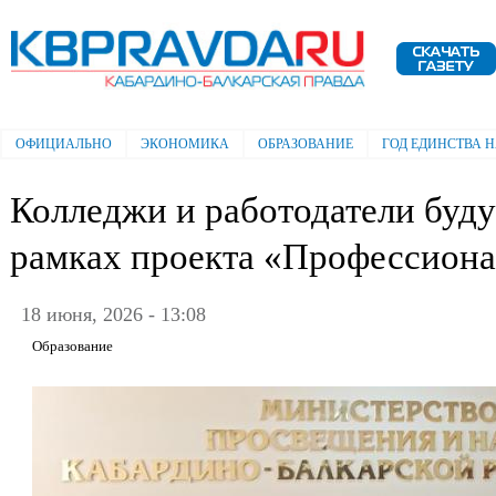
Пе
ос
Электронная газета "Кабардино-
со
Балкарская правда"
ОФИЦИАЛЬНО
ЭКОНОМИКА
ОБРАЗОВАНИЕ
ГОД ЕДИНСТВА 
Главное меню
Колледжи и работодатели буду
рамках проекта «Профессиона
18 июня, 2026 - 13:08
Образование