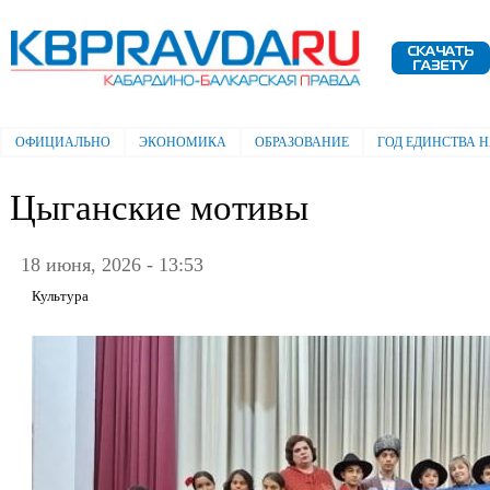
Пе
ос
Электронная газета "Кабардино-
со
Балкарская правда"
ОФИЦИАЛЬНО
ЭКОНОМИКА
ОБРАЗОВАНИЕ
ГОД ЕДИНСТВА 
Главное меню
Цыганские мотивы
18 июня, 2026 - 13:53
Культура