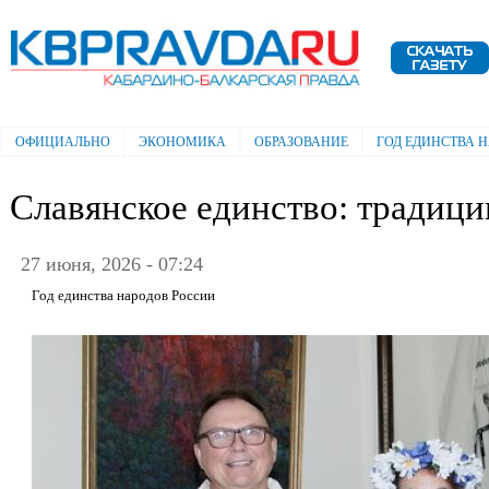
Пе
ос
Электронная газета "Кабардино-
со
Балкарская правда"
ОФИЦИАЛЬНО
ЭКОНОМИКА
ОБРАЗОВАНИЕ
ГОД ЕДИНСТВА 
Главное меню
Славянское единство: традиции
27 июня, 2026 - 07:24
Год единства народов России