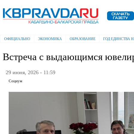
Пе
ос
Электронная газета "Кабардино-
со
Балкарская правда"
ОФИЦИАЛЬНО
ЭКОНОМИКА
ОБРАЗОВАНИЕ
ГОД ЕДИНСТВА 
Главное меню
Встреча с выдающимся ювели
29 июня, 2026 - 11:59
Социум