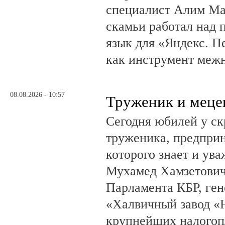
специалист Алим Ма
скамьи работал над
язык для «Яндекс. П
как инструмент меж
08.08.2026 - 10:57
Труженик и меце
Сегодня юбилей у ск
труженика, предприн
которого знает и ува
Мухамед Хамзетович 
Парламента КБР, ге
«Халвичный завод «Н
крупнейших налогоп