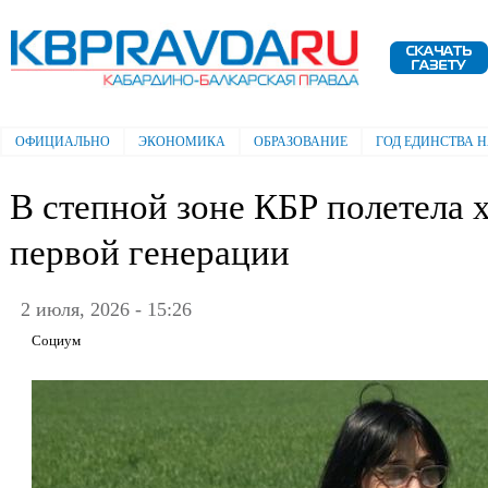
Пе
ос
Электронная газета "Кабардино-
со
Балкарская правда"
ОФИЦИАЛЬНО
ЭКОНОМИКА
ОБРАЗОВАНИЕ
ГОД ЕДИНСТВА 
Главное меню
В степной зоне КБР полетела 
первой генерации
2 июля, 2026 - 15:26
Социум