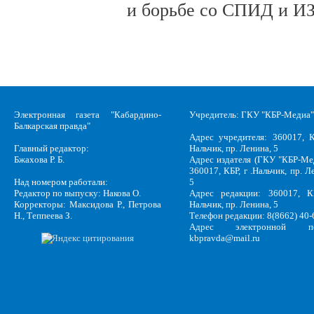
и борьбе со СПИД и ИЗ
Электронная газета "Кабардино-
Учредитель: ГКУ "КБР-Медиа"
Балкарская правда"
Адрес учредителя: 360017, К
Главный редактор:
Нальчик, пр. Ленина, 5
Бжахова Р. Б.
Адрес издателя (ГКУ "КБР-Ме
360017, КБР, г .Нальчик, пр. Л
Над номером работали:
5
Редактор по выпуску: Накова О.
Адрес редакции: 360017, КБ
Корректоры: Максидова Р., Петрова
Нальчик, пр. Ленина, 5
Н., Теппеева З.
Телефон редакции: 8(8662) 40-
Адрес электронной по
kbpravda@mail.ru