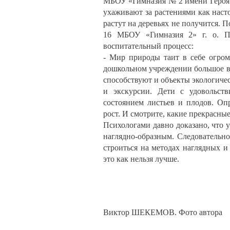
МБОУ «Гимназия № 2 имени Героя 
ухаживают за растениями как наст
растут на деревьях не получится.
16 МБОУ «Гимназия 2» г. о. Пр
воспитательный процесс:
- Мир природы таит в себе огром
дошкольном учреждении большое в
способствуют и объекты экологичес
и экскурсии. Дети с удовольст
состоянием листьев и плодов. Оп
рост. И смотрите, какие прекрасн
Психологами давно доказано, что 
наглядно-образным. Следовательно
строиться на методах наглядных 
это как нельзя лучше.
Виктор ШЕКЕМОВ. Фото автора