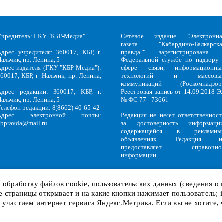
Учредитель: ГКУ "КБР-Медиа"
Сетевое издание "Электронна
газета "Кабардино-Балкарска
Адрес учредителя: 360017, КБР, г.
правда"" зарегистрирована 
альчик, пр. Ленина, 5
Федеральной службе по надзору 
Адрес издателя (ГКУ "КБР-Медиа"):
сфере связи, информационны
60017, КБР, г .Нальчик, пр. Ленина,
технологий и массовы
5
коммуникаций (Роскомнадзор)
Адрес редакции: 360017, КБР, г.
Реестровая запись от 14.09.2018 Э
альчик, пр. Ленина, 5
№ ФС 77 - 73661
Телефон редакции: 8(8662) 40-65-42
Адрес электронной почты:
Редакция не несет ответственност
kbpravda@mail.ru
за достоверность информации
содержащейся в рекламны
объявлениях. Редакция н
предоставляет справочно
информации
на обработку файлов
cookie
, пользовательских данных (сведения о
кие страницы открывает и на какие кнопки нажимает пользователь;
Политика обработки персональных данных
и
Политика конфиденциальност
KBP
Copyright © 2018-2026.
с участием интернет сервиса Яндекс.Метрика. Если вы не хотите,
Служебный вход