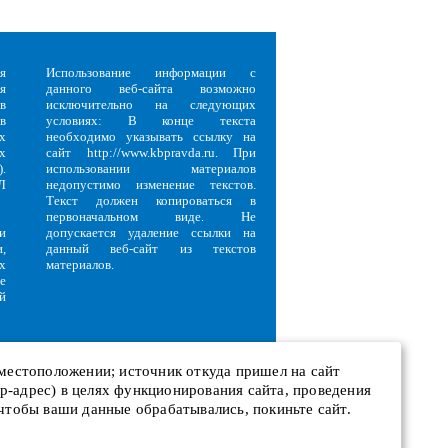
я
Использование информации с
я
данного веб-сайта возможно
в
исключительно на следующих
в
условиях: В конце текста
х
необходимо указывать ссылку на
х
сайт http://www.kbpravda.ru. При
.
использовании материалов
Л
недопустимо изменение текстов.
Текст должен копироваться в
первоначальном виде. Не
и
допускается удаление ссылки на
,
данный веб-сайт из текстов
х
материалов.
е
й
 местоположении; источник откуда пришел на сайт
 ip-адрес) в целях функционирования сайта, проведения
и
 чтобы ваши данные обрабатывались, покиньте сайт.