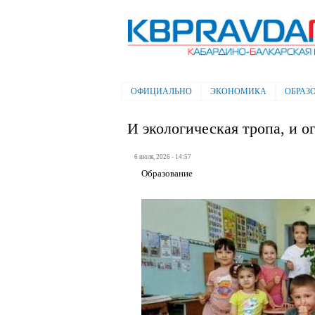
Электронная газета "Кабардино-
Балкарская правда"
ОФИЦИАЛЬНО
ЭКОНОМИКА
ОБРАЗ
Главное меню
И экологическая тропа, и о
6 июля, 2026 - 14:57
Образование