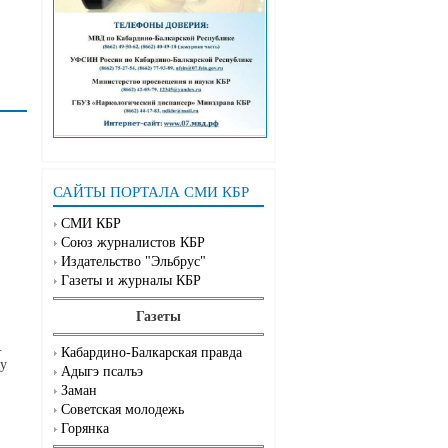
САЙТЫ ПОРТАЛА СМИ КБР
СМИ КБР
Союз журналистов КБР
Издательство "Эльбрус"
Газеты и журналы КБР
Газеты
.
Кабардино-Балкарская правда
му
Адыгэ псалъэ
Заман
Советская молодежь
Горянка