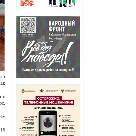
ли
как
ать
ос,
ему
 16