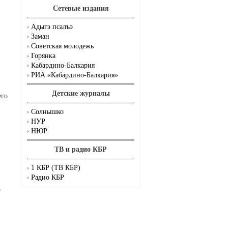
Сетевые издания
Адыгэ псалъэ
Заман
Советская молодежь
Горянка
Кабардино-Балкария
РИА «Кабардино-Балкария»
Детские журналы
его
Солнышко
НУР
НЮР
ТВ и радио КБР
1 КБР (ТВ КБР)
Радио КБР
о