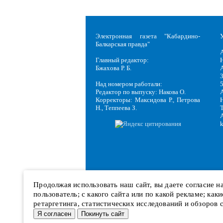
Электронная газета "Кабардино-
Балкарская правда"
Главный редактор:
Н
Бжахова Р. Б.
3
Над номером работали:
Редактор по выпуску: Накова О.
Корректоры: Максидова Р., Петрова
Н
Н., Теппеева З.
Продолжая использовать наш сайт, вы даете согласие 
пользователь; с какого сайта или по какой рекламе; ка
ретаргетинга, статистических исследований и обзоров 
Я согласен
Покинуть сайт