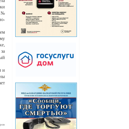
ела
чки
м №
но-
шем
ому
ке,
 за
ный
м и
жны
ает
ров