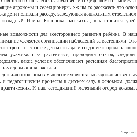
Советского Союза Николая Матвеевича Диденко» со знанием д
оящие агрономы и селекционеры. Уж им-то рассказать что було
 Пока дети поливали рассаду, заведующая дошкольным отделение
охладный Ирина Кононова рассказала, как строится учеб
ные возможности для всестороннего развития ребёнка. В на
нимание уделяется организации наблюдений за растениями. Эт
кой тропы на участке детского сада, и создание огорода на окош
вием ухаживали за растениями, проводили опыты, следили
ределяли, какие условия обеспечивают растениям благоприят
ые помидоры они вырастили.
у детей-дошкольников мышление является наглядно-действенны
, и педагогические процессы в детском саду, в основном, дол
и практических. И наш сегодняшний маленький огород доказыв
69 просмот