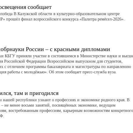
свещения сообщает
 победа В Калужской области в культурно-образовательном центре
 прошёл финал всероссийского конкурса «Палитра ремёсел-2026».
обрнауки России – с красными дипломами
и КБГУ приняли участие в состоявшемся в Министерстве науки и высш
ия Российской Федерации Всероссийском выпускном для студентов,
х с отличием программы бакалавриата и магистратуры по направлению
ция работы с молодёжью». Об этом сообщает пресс-служба вуза.
ился, там и пригодился
 нашей республики узнают о профессиях и экономике родного края. В
 – не менее восьми занятий, посвящённых экономике, ведущим
иям, востребованным профессиям, карьерным возможностям конкретног
РФ.