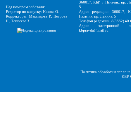
360017, КБР, г .Нальчик, пр. Л
Над номером работали:
5
Редактор по выпуску: Накова О.
Адрес редакции: 360017, КБ
Корректоры: Максидова Р., Петрова
Нальчик, пр. Ленина, 5
Н., Теппеева З.
Телефон редакции: 8(8662) 40-
Адрес электронной по
kbpravda@mail.ru
Политика обработки персон
KBP
C