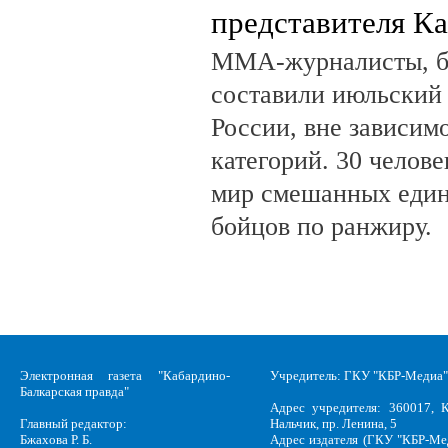
представителя К
ММА-журналисты, бл
составили июльский
России, вне зависим
категорий. 30 челов
мир смешанных един
бойцов по ранжиру.
Электронная газета "Кабардино-
Учредитель: ГКУ "КБР-Медиа"
Балкарская правда"
Адрес учредителя: 360017, К
Главный редактор:
Нальчик, пр. Ленина, 5
Бжахова Р. Б.
Адрес издателя (ГКУ "КБР-Ме