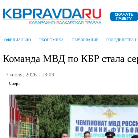
Пе
ос
Электронная газета "Кабардино-
со
Балкарская правда"
ОФИЦИАЛЬНО
ЭКОНОМИКА
ОБРАЗОВАНИЕ
ГОД ЕДИНСТВА 
Главное меню
Команда МВД по КБР стала с
7 июля, 2026 - 13:09
Спорт