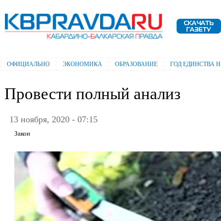
Пе
ос
Электронная газета "Кабардино-
со
Балкарская правда"
ОФИЦИАЛЬНО
ЭКОНОМИКА
ОБРАЗОВАНИЕ
ГОД ЕДИНСТВА 
Главное меню
Провести полный анализ
13 ноября, 2020 - 07:15
Закон