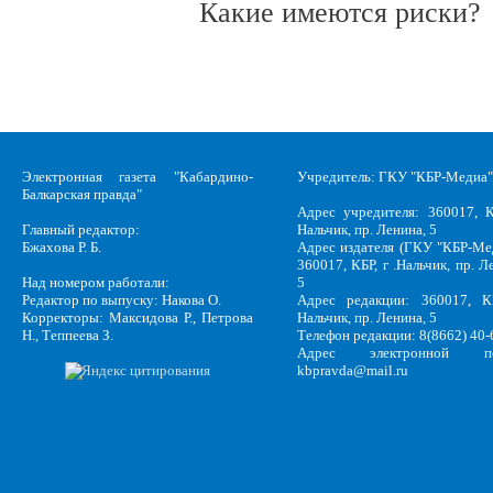
Какие имеются риски?
Электронная газета "Кабардино-
Учредитель: ГКУ "КБР-Медиа"
Балкарская правда"
Адрес учредителя: 360017, К
Главный редактор:
Нальчик, пр. Ленина, 5
Бжахова Р. Б.
Адрес издателя (ГКУ "КБР-Ме
360017, КБР, г .Нальчик, пр. Л
Над номером работали:
5
Редактор по выпуску: Накова О.
Адрес редакции: 360017, КБ
Корректоры: Максидова Р., Петрова
Нальчик, пр. Ленина, 5
Н., Теппеева З.
Телефон редакции: 8(8662) 40-
Адрес электронной по
kbpravda@mail.ru