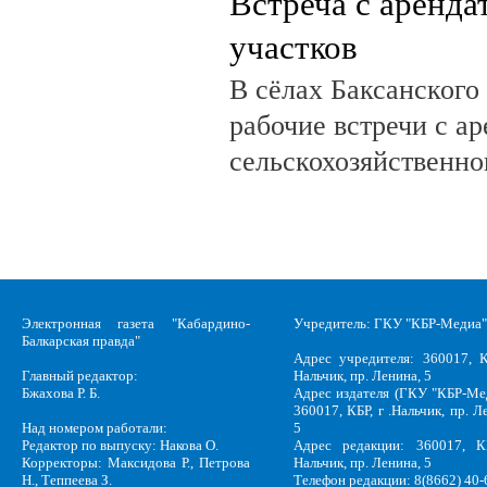
Встреча с аренд
участков
В сёлах Баксанского
рабочие встречи с а
сельскохозяйственно
Электронная газета "Кабардино-
Учредитель: ГКУ "КБР-Медиа"
Балкарская правда"
Адрес учредителя: 360017, К
Главный редактор:
Нальчик, пр. Ленина, 5
Бжахова Р. Б.
Адрес издателя (ГКУ "КБР-Ме
360017, КБР, г .Нальчик, пр. Л
Над номером работали:
5
Редактор по выпуску: Накова О.
Адрес редакции: 360017, КБ
Корректоры: Максидова Р., Петрова
Нальчик, пр. Ленина, 5
Н., Теппеева З.
Телефон редакции: 8(8662) 40-