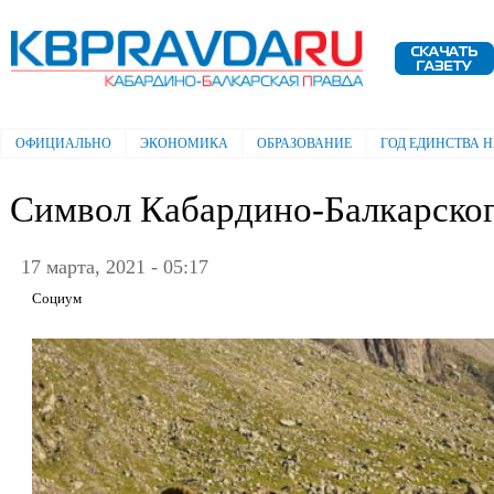
Пе
ос
Электронная газета "Кабардино-
со
Балкарская правда"
ОФИЦИАЛЬНО
ЭКОНОМИКА
ОБРАЗОВАНИЕ
ГОД ЕДИНСТВА 
Главное меню
Символ Кабардино-Балкарског
17 марта, 2021 - 05:17
Социум