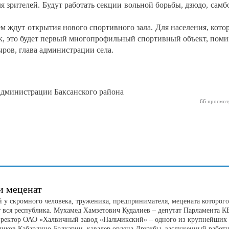
 зрителей. Будут работать секции вольной борьбы, дзюдо, самб
м ждут открытия нового спортивного зала. Для населения, кото
век, это будет первый многопрофильный спортивный объект, пом
ыров, глава администрации села.
дминистрации Баксанского района
66 просмот
и меценат
 у скромного человека, труженика, предпринимателя, мецената которого
т вся республика. Мухамед Хамзетович Кудалиев – депутат Парламента КБ
иректор ОАО «Халвичный завод «Нальчикский» – одного из крупнейших
щиков Кабардино-Балкарии, кавалер ордена Дружбы, заслуженный работ