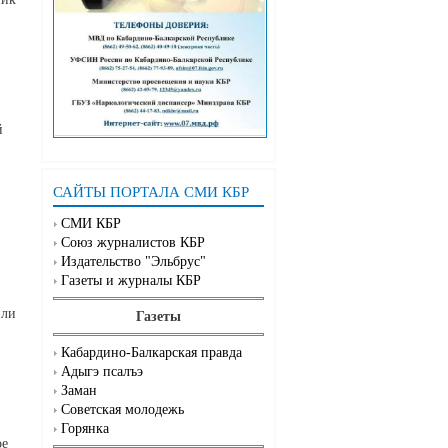
й
САЙТЫ ПОРТАЛА СМИ КБР
СМИ КБР
Союз журналистов КБР
Издательство "Эльбрус"
Газеты и журналы КБР
или
Газеты
Кабардино-Балкарская правда
Адыгэ псалъэ
Заман
Советская молодежь
Горянка
ое