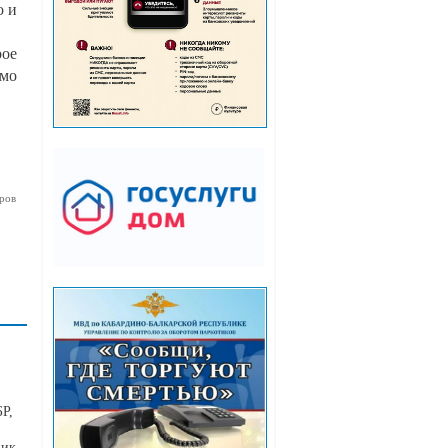
о и
рое
имо
ров
Р,
ник