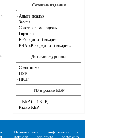
Сетевые издания
».
Адыгэ псалъэ
Заман
Советская молодежь
Горянка
Кабардино-Балкария
.
РИА «Кабардино-Балкария»
и
Детские журналы
Солнышко
НУР
НЮР
ТВ и радио КБР
1 КБР (ТВ КБР)
Радио КБР
я
Использование информации с
я
данного веб-сайта возможно