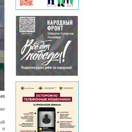
ах
лке
ный
е и