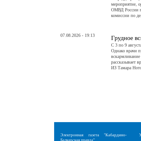
мероприятие, о
ОМВД России п
комиссии по д
07.08.2026 - 19:13
Грудное в
С 3 по 9 авгус
Однако врачи п
вскармливание 
рассказывает в
ИЗ Тамара Ното
Электронная газета "Кабардино-
Балкарская правда"