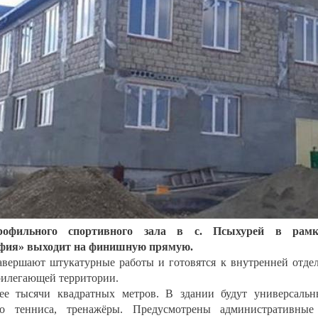
профильного спортивного зала в с. Псыхурей в рамк
афия» выходит на финишную прямую.
авершают штукатурные работы и готовятся к внутренней отде
рилегающей территории.
ее тысячи квадратных метров. В здании будут универсаль
го тенниса, тренажёры. Предусмотрены административны