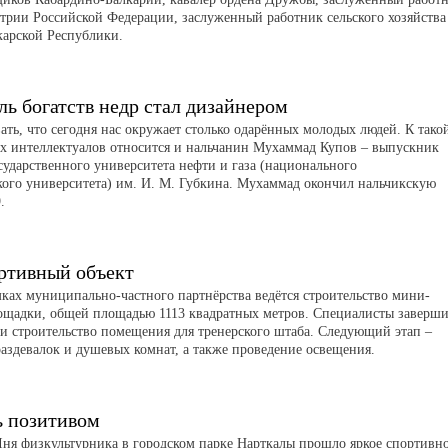
рии Российской Федерации, заслуженный работник сельского хозяйства
карской Республики.
ль богатств недр стал дизайнером
ать, что сегодня нас окружает столько одарённых молодых людей. К тако
х интеллектуалов относится и нальчанин Мухаммад Купов – выпускник
сударственного университета нефти и газа (национального
кого университета) им. И. М. Губкина. Мухаммад окончил нальчикскую
.
ртивный объект
мках муниципально-частного партнёрства ведётся строительство мини-
ощадки, общей площадью 1113 квадратных метров. Специалисты заверш
 и строительство помещения для тренерского штаба. Следующий этап –
раздевалок и душевых комнат, а также проведение освещения.
ь позитивом
ня физкультурника в городском парке Нарткалы прошло яркое спортивн