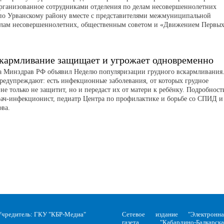
рганизованное сотрудниками отделения по делам несовершеннолетних
о Урванскому району вместе с представителями межмуниципальной
елам несовершеннолетних, общественным советом и «Движением Первых
скармливание защищает и угрожает одновременно
та Минздрав РФ объявил Неделю популяризации грудного вскармливания
редупреждают: есть инфекционные заболевания, от которых грудное
не только не защитит, но и передаст их от матери к ребёнку. Подробност
рач-инфекционист, педиатр Центра по профилактике и борьбе со СПИД и
ва.
Учредитель: ГКУ "КБР-Медиа"
Сетевое издание "Электронна
газета "Кабардино-Балкарска