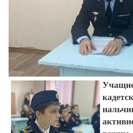
Учащ
кадетс
нальчи
актив