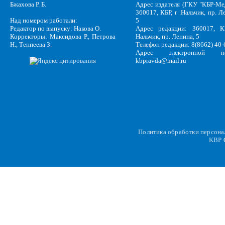
Бжахова Р. Б.
Адрес издателя (ГКУ "КБР-Ме
360017, КБР, г .Нальчик, пр. Л
Над номером работали:
5
Редактор по выпуску: Накова О.
Адрес редакции: 360017, КБ
Корректоры: Максидова Р., Петрова
Нальчик, пр. Ленина, 5
Н., Теппеева З.
Телефон редакции: 8(8662) 40-
Адрес электронной по
kbpravda@mail.ru
Политика обработки персон
KBP
C