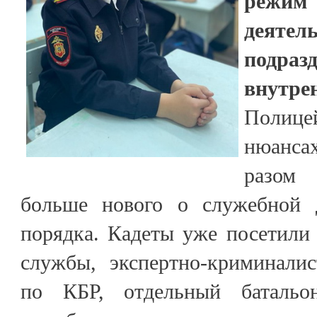
режи
деятел
подра
внутрен
Полице
нюанса
разом
больше нового о служебной д
порядка. Кадеты уже посетили
службы, экспертно-криминали
по КБР, отдельный батальон