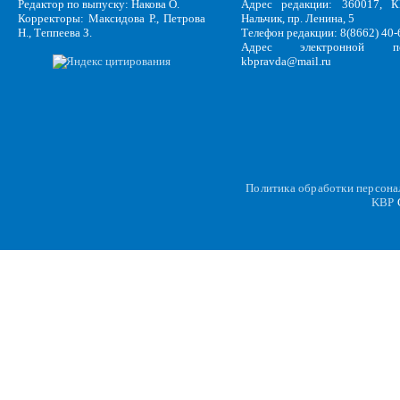
Редактор по выпуску: Накова О.
Адрес редакции: 360017, КБ
Корректоры: Максидова Р., Петрова
Нальчик, пр. Ленина, 5
Н., Теппеева З.
Телефон редакции: 8(8662) 40-
Адрес электронной по
kbpravda@mail.ru
Политика обработки персон
KBP
C