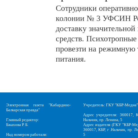
Сотрудники оперативно
колонии № 3 УФСИН Ро
доставку значительной
средств. Психотропные
провезти на режимную 
питания.
Электронная газета "Кабардино-
Учредитель: ГКУ "КБР-Медиа"
Балкарская правда"
Адрес учредителя: 360017, К
Главный редактор:
Нальчик, пр. Ленина, 5
Бжахова Р. Б.
Адрес издателя (ГКУ "КБР-Ме
360017, КБР, г .Нальчик, пр. Л
Над номером работали:
5