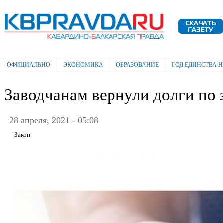
Пе
ос
Электронная газета "Кабардино-
со
Балкарская правда"
ОФИЦИАЛЬНО
ЭКОНОМИКА
ОБРАЗОВАНИЕ
ГОД ЕДИНСТВА 
Главное меню
Заводчанам вернули долги по 
28 апреля, 2021 - 05:08
Закон