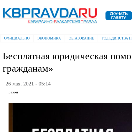
Пе
ос
Электронная газета "Кабардино-
со
Балкарская правда"
ОФИЦИАЛЬНО
ЭКОНОМИКА
ОБРАЗОВАНИЕ
ГОД ЕДИНСТВА 
Главное меню
Бесплатная юридическая пом
гражданам»
26 мая, 2021 - 05:14
Закон