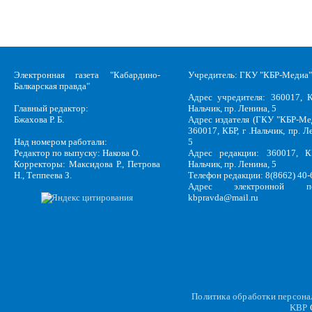
Электронная газета "Кабардино-
Учредитель: ГКУ "КБР-Медиа"
Балкарская правда"
Адрес учредителя: 360017, К
Главный редактор:
Нальчик, пр. Ленина, 5
Бжахова Р. Б.
Адрес издателя (ГКУ "КБР-Ме
360017, КБР, г .Нальчик, пр. Л
Над номером работали:
5
Редактор по выпуску: Накова О.
Адрес редакции: 360017, КБ
Корректоры: Максидова Р., Петрова
Нальчик, пр. Ленина, 5
Н., Теппеева З.
Телефон редакции: 8(8662) 40-
Адрес электронной по
kbpravda@mail.ru
Политика обработки персон
KBP
C