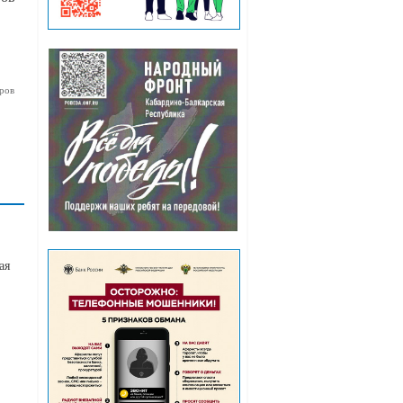
ров
ая