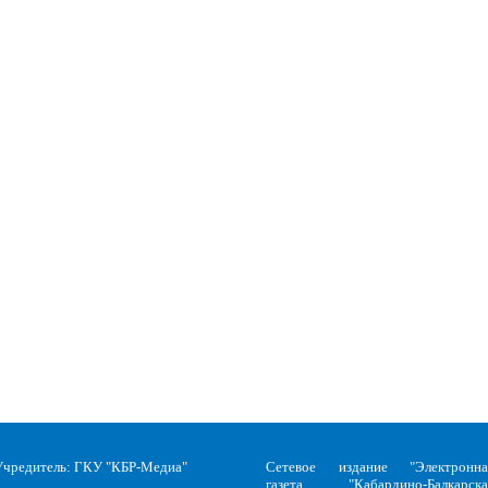
Учредитель: ГКУ "КБР-Медиа"
Сетевое издание "Электронна
газета "Кабардино-Балкарска