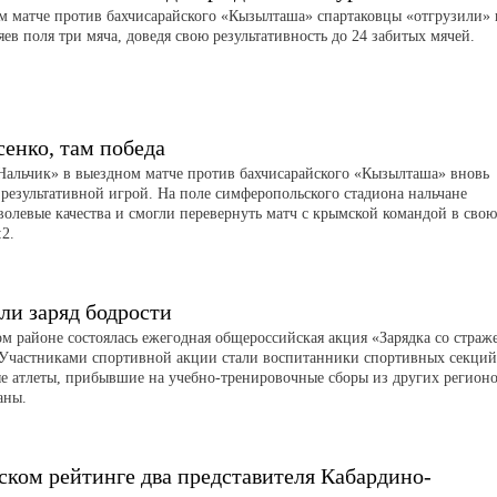
м матче против бахчисарайского «Кызылташа» спартаковцы «отгрузили» 
яев поля три мяча, доведя свою результативность до 24 забитых мячей.
сенко, там победа
Нальчик» в выездном матче против бахчисарайского «Кызылташа» вновь
 результативной игрой. На поле симферопольского стадиона нальчане
волевые качества и смогли перевернуть матч с крымской командой в свою
:2.
ли заряд бодрости
ом районе состоялась ежегодная общероссийская акция «Зарядка со страж
 Участниками спортивной акции стали воспитанники спортивных секций
е атлеты, прибывшие на учебно-тренировочные сборы из других регион
аны.
ском рейтинге два представителя Кабардино-