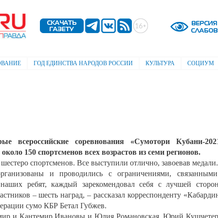
Перейти к
основному
содержанию
ОВАНИЕ
ГОД ЕДИНСТВА НАРОДОВ РОССИИ
КУЛЬТУРА
СОЦИУМ
ые всероссийские соревнования «Сумотори Кубани-2021
около 150 спортсменов всех возрастов из семи регионов.
шестеро спортсменов. Все выступили отлично, завоевав медали.
рганизованы и проводились с ограничениями, связанными
 наших ребят, каждый зарекомендовал себя с лучшей сторо
астников – шесть наград, – рассказал корреспонденту «Кабарди
ерации сумо КБР Бетал Губжев.
емир и Кантемир Ивановы и Юлия Романовская. Юрий Кушчете