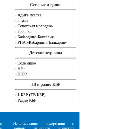
Сетевые издания
Адыгэ псалъэ
Заман
Советская молодежь
Горянка
Кабардино-Балкария
РИА «Кабардино-Балкария»
Детские журналы
Солнышко
НУР
НЮР
ТВ и радио КБР
1 КБР (ТВ КБР)
Радио КБР
я
Использование информации с
я
данного веб-сайта возможно