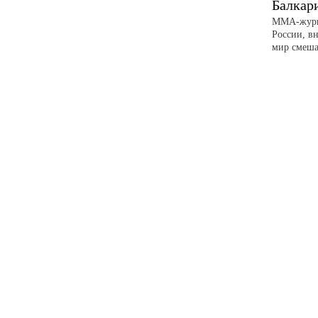
Балкар
ММА-журна
России, вн
мир смеша