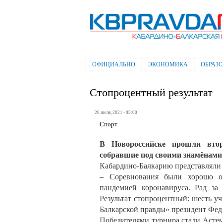
Электронная газета "Кабардино-
Балкарская правда"
ОФИЦИАЛЬНО
ЭКОНОМИКА
ОБРАЗ
Главное меню
Стопроцентный результат
20 июля, 2021 - 05:00
Спорт
В Новороссийске прошли втор
собравшие под своими знамёнами 
Кабардино-Балкарию представляли 
– Соревнования были хорошо о
пандемией коронавируса. Рад за
Результат стопроцентный: шесть уч
Балкарской правды» президент Фед
Победителями турнира стали Аст