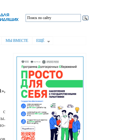
МЫ ВМЕСТЕ
ЕЩЁ
»,
 с
ны.
но-
ров