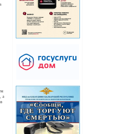
в
ем
, а
ов