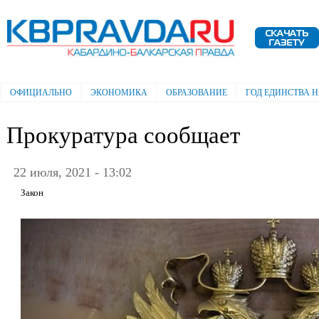
Пе
ос
Электронная газета "Кабардино-
со
Балкарская правда"
ОФИЦИАЛЬНО
ЭКОНОМИКА
ОБРАЗОВАНИЕ
ГОД ЕДИНСТВА 
Главное меню
Прокуратура сообщает
22 июля, 2021 - 13:02
Закон