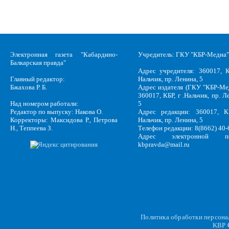
Электронная газета "Кабардино-
Учредитель: ГКУ "КБР-Медиа"
Балкарская правда"
Адрес учредителя: 360017, К
Главный редактор:
Нальчик, пр. Ленина, 5
Бжахова Р. Б.
Адрес издателя (ГКУ "КБР-Ме
360017, КБР, г .Нальчик, пр. Л
Над номером работали:
5
Редактор по выпуску: Накова О.
Адрес редакции: 360017, КБ
Корректоры: Максидова Р., Петрова
Нальчик, пр. Ленина, 5
Н., Теппеева З.
Телефон редакции: 8(8662) 40-
Адрес электронной по
kbpravda@mail.ru
Политика обработки персон
KBP
C