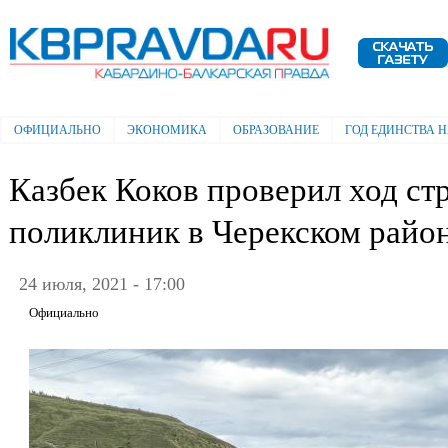
Пе
ос
Электронная газета "Кабардино-
со
Балкарская правда"
ОФИЦИАЛЬНО
ЭКОНОМИКА
ОБРАЗОВАНИЕ
ГОД ЕДИНСТВА 
Главное меню
Казбек Коков проверил ход ст
поликлиник в Черекском райо
24 июля, 2021 - 17:00
Официально