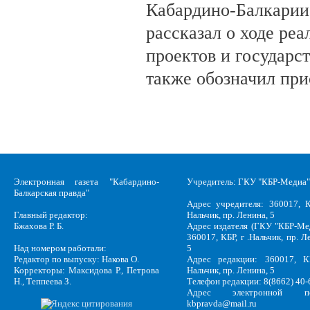
Кабардино-Балкарии
рассказал о ходе ре
проектов и государс
также обозначил при
Электронная газета "Кабардино-
Учредитель: ГКУ "КБР-Медиа"
Балкарская правда"
Адрес учредителя: 360017, К
Главный редактор:
Нальчик, пр. Ленина, 5
Бжахова Р. Б.
Адрес издателя (ГКУ "КБР-Ме
360017, КБР, г .Нальчик, пр. Л
Над номером работали:
5
Редактор по выпуску: Накова О.
Адрес редакции: 360017, КБ
Корректоры: Максидова Р., Петрова
Нальчик, пр. Ленина, 5
Н., Теппеева З.
Телефон редакции: 8(8662) 40-
Адрес электронной по
kbpravda@mail.ru