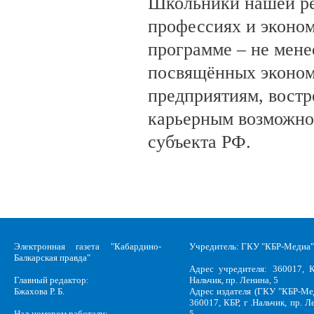
Школьники нашей ре
профессиях и эконом
программе – не мене
посвящённых эконом
предприятиям, вост
карьерным возможно
субъекта РФ.
Электронная газета "Кабардино-
Учредитель: ГКУ "КБР-Медиа"
Балкарская правда"
Адрес учредителя: 360017, К
Главный редактор:
Нальчик, пр. Ленина, 5
Бжахова Р. Б.
Адрес издателя (ГКУ "КБР-Ме
360017, КБР, г .Нальчик, пр. Л
Над номером работали:
5