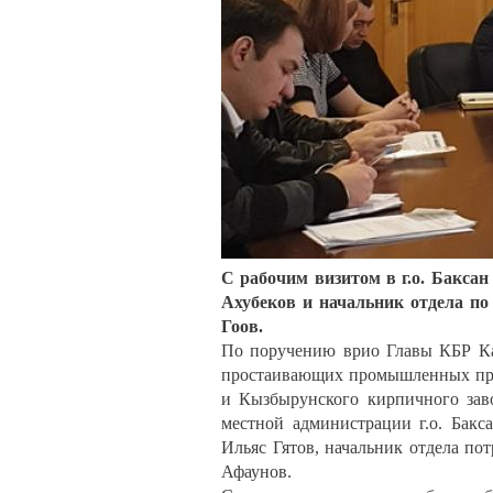
С рабочим визитом в г.о. Бакс
Ахубеков и начальник отдела п
Гоов.
По поручению врио Главы КБР Ка
простаивающих промышленных пр
и Кызбырунского кирпичного зав
местной администрации г.о. Бакс
Ильяс Гятов, начальник отдела по
Афаунов.