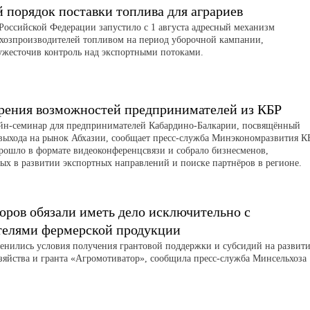
порядок поставки топлива для аграриев
Российской Федерации запустило с 1 августа адресный механизм
ьхозпроизводителей топливом на период уборочной кампании,
ужесточив контроль над экспортными потоками.
рения возможностей предпринимателей из КБР
айн-семинар для предпринимателей Кабардино-Балкарии, посвящённый
выхода на рынок Абхазии, сообщает пресс-служба Минэкономразвития К
рошло в формате видеоконференцсвязи и собрало бизнесменов,
ых в развитии экспортных направлений и поиске партнёров в регионе.
оров обязали иметь дело исключительно с
телями фермерской продукции
менились условия получения грантовой поддержки и субсидий на развит
зяйства и гранта «Агромотиватор», сообщила пресс-служба Минсельхоза