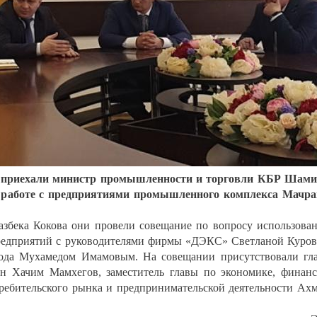
ан приехали министр промышленности и торговли КБР Шам
о работе с предприятиями промышленного комплекса Мачр
збека Кокова они провели совещание по вопросу использова
едприятий с руководителями фирмы «ДЭКС» Светланой Куро
ода Мухамедом Имамовым. На совещании присутствовали гл
ан Хачим Мамхегов, заместитель главы по экономике, финан
требительского рынка и предпринимательской деятельности Ах