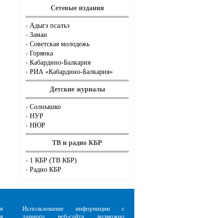
Сетевые издания
Адыгэ псалъэ
Заман
Советская молодежь
Горянка
Кабардино-Балкария
РИА «Кабардино-Балкария»
Детские журналы
Солнышко
НУР
НЮР
ТВ и радио КБР
1 КБР (ТВ КБР)
Радио КБР
я
Использование информации с
я
данного веб-сайта возможно