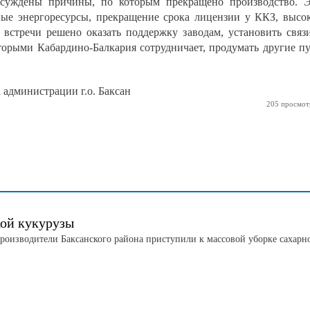
бсуждены причины, по которым прекращено производство. 
ые энергоресурсы, прекращение срока лицензии у ККЗ, высо
 встречи решено оказать поддержку заводам, установить связ
торыми Кабардино-Балкария сотрудничает, продумать другие п
дминистрации г.о. Баксан
205 просмот
кой кукурузы
роизводители Баксанского района приступили к массовой уборке сахарн