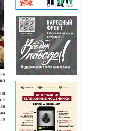
иль
аил
ния
вой
ава
сам
мед