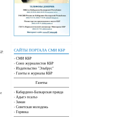
САЙТЫ ПОРТАЛА СМИ КБР
БР.
СМИ КБР
Союз журналистов КБР
Издательство "Эльбрус"
Газеты и журналы КБР
Газеты
Кабардино-Балкарская правда
ие
Адыгэ псалъэ
Заман
Советская молодежь
Горянка