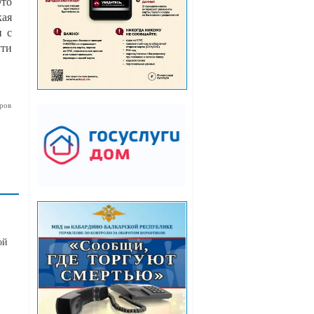
Это
кая
и с
ути
ров
ой