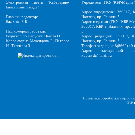
Электронная газета "Кабардино-
Учредитель: ГКУ "КБР-Медиа"
Балкарская правда"
Адрес учредителя: 360017, К
Главный редактор:
Нальчик, пр. Ленина, 5
Бжахова Р. Б.
Адрес издателя (ГКУ "КБР-Ме
360017, КБР, г .Нальчик, пр. Л
Над номером работали:
5
Редактор по выпуску: Накова О.
Адрес редакции: 360017, КБ
Корректоры: Максидова Р., Петрова
Нальчик, пр. Ленина, 5
Н., Теппеева З.
Телефон редакции: 8(8662) 40-
Адрес электронной по
kbpravda@mail.ru
Политика обработки персон
KBP
C