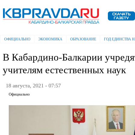
Пе
ос
Электронная газета "Кабардино-
со
Балкарская правда"
ОФИЦИАЛЬНО
ЭКОНОМИКА
ОБРАЗОВАНИЕ
ГОД ЕДИНСТВА 
Главное меню
В Кабардино-Балкарии учредя
учителям естественных наук
18 августа, 2021 - 07:57
Официально