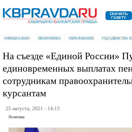
Пе
ос
Электронная газета "Кабардино-
со
Балкарская правда"
ОФИЦИАЛЬНО
ЭКОНОМИКА
ОБРАЗОВАНИЕ
ГОД ЕДИНСТВА 
Главное меню
На съезде «Единой России» Пу
единовременных выплатах пе
сотрудникам правоохранитель
курсантам
25 августа, 2021 - 14:13
Политика