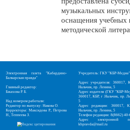
предоставлена субси
музыкальных инстру
оснащения учебных 
методической литера
Электронная газета "Кабардино-
Учредитель: ГКУ "КБР-Медиа"
Балкарская правда"
Адрес учредителя: 360017, К
Главный редактор:
Нальчик, пр. Ленина, 5
Бжахова Р. Б.
Адрес издателя (ГКУ "КБР-Ме
360017, КБР, г .Нальчик, пр. Л
Над номером работали:
5
Редактор по выпуску: Накова О.
Адрес редакции: 360017, КБ
Корректоры: Максидова Р., Петрова
Нальчик, пр. Ленина, 5
Н., Теппеева З.
Телефон редакции: 8(8662) 40-
Адрес электронной по
kbpravda@mail.ru