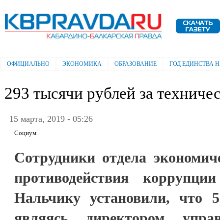
Пе
ос
Электронная газета "Кабардино-
со
Балкарская правда"
ОФИЦИАЛЬНО
ЭКОНОМИКА
ОБРАЗОВАНИЕ
ГОД ЕДИНСТВА 
Главное меню
293 тысячи рублей за техниче
15 марта, 2019 - 05:26
Социум
Сотрудники отдела экономиче
противодействия коррупц
Нальчику установили, что 5
являясь директором упра