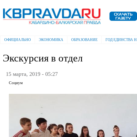
Пе
ос
Электронная газета "Кабардино-
со
Балкарская правда"
ОФИЦИАЛЬНО
ЭКОНОМИКА
ОБРАЗОВАНИЕ
ГОД ЕДИНСТВА 
Главное меню
Экскурсия в отдел
15 марта, 2019 - 05:27
Социум