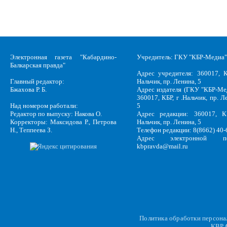
Электронная газета "Кабардино-
Учредитель: ГКУ "КБР-Медиа"
Балкарская правда"
Адрес учредителя: 360017, К
Главный редактор:
Нальчик, пр. Ленина, 5
Бжахова Р. Б.
Адрес издателя (ГКУ "КБР-Ме
360017, КБР, г .Нальчик, пр. Л
Над номером работали:
5
Редактор по выпуску: Накова О.
Адрес редакции: 360017, КБ
Корректоры: Максидова Р., Петрова
Нальчик, пр. Ленина, 5
Н., Теппеева З.
Телефон редакции: 8(8662) 40-
Адрес электронной по
kbpravda@mail.ru
Политика обработки персон
KBP
C