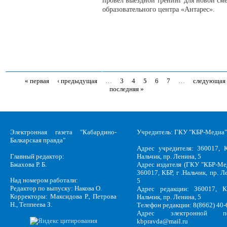
провёл выездной тренинг для новой см
образовательного центра «Антарес».
« первая
‹ предыдущая
…
3
4
5
6
7
…
следующая 
Страницы
последняя »
Электронная газета "Кабардино-
Учредитель: ГКУ "КБР-Медиа"
Балкарская правда"
Адрес учредителя: 360017, К
Главный редактор:
Нальчик, пр. Ленина, 5
Бжахова Р. Б.
Адрес издателя (ГКУ "КБР-Ме
360017, КБР, г .Нальчик, пр. Л
Над номером работали:
5
Редактор по выпуску: Накова О.
Адрес редакции: 360017, КБ
Корректоры: Максидова Р., Петрова
Нальчик, пр. Ленина, 5
Н., Теппеева З.
Телефон редакции: 8(8662) 40-
Адрес электронной по
kbpravda@mail.ru