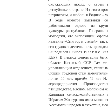
окружающих людях, о своём г
республике, о стране. Из этого пр
патриотизм, и любовь к Родине – м
В ходе осмотра выставки сос
работниками одного из круп
культуры республики. Генераль
молодёжи, что экспозиции, оформ
название «Сын гор и степей», так 
его трудовая деятельность проходил
Он родился 19 июля 1937 г. в с. 
КБР). В период депортации балк
области Казахской ССР. Там же 
управляющим отделением, главным 
Общий трудовой стаж замечательно
почти 55 лет, причём 45 лет И.
агропредприятия «Производст
птицеводстве, мясном, молочном ж
Кандидат сельскохозяйственных
Ибрагим Жангуразов имел много г
Ассамблеи народов Казахстана, нео