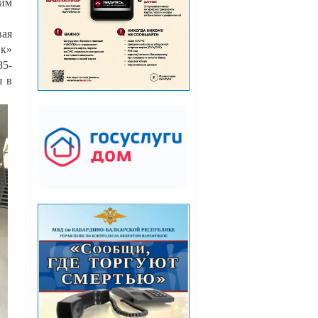
им
вая
к»
85-
я в