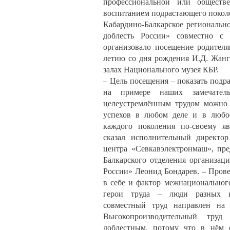
профессиональной или обществ
воспитанием подрастающего покол
Кабардино-Балкарское региональн
доблесть России» совместно с
организовало посещение родител
летию со дня рождения И.Д. Жанг
залах Национального музея КБР.
– Цель посещения – показать под
на примере наших замечатель
целеустремлённым трудом можно
успехов в любом деле и в любое
каждого поколения по-своему яв
сказал исполнительный директор
центра «Севкавэлектронмаш», пре
Балкарского отделения организаци
России» Леонид Бондарев. – Прове
в себе и фактор межнационального
герои труда – люди разных н
совместный труд направлен на 
Высокопроизводительный труд
доблестным, потому что в нём о