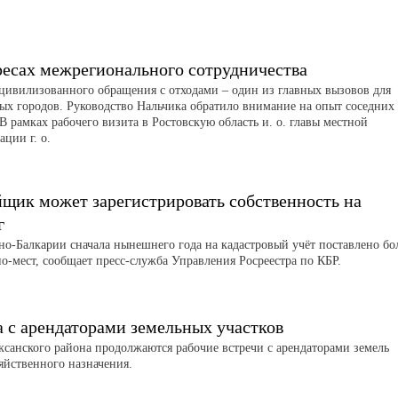
ресах межрегионального сотрудничества
цивилизованного обращения с отходами – один из главных вызовов для
ых городов. Руководство Нальчика обратило внимание на опыт соседних
В рамках рабочего визита в Ростовскую область и. о. главы местной
ции г. о.
йщик может зарегистрировать собственность на
г
но-Балкарии сначала нынешнего года на кадастровый учёт поставлено бо
о-мест, сообщает пресс-служба Управления Росреестра по КБР.
а с арендаторами земельных участков
аксанского района продолжаются рабочие встречи с арендаторами земель
зяйственного назначения.