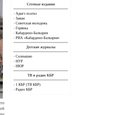
Сетевые издания
Адыгэ псалъэ
Заман
Советская молодежь
Горянка
Кабардино-Балкария
РИА «Кабардино-Балкария»
Детские журналы
Солнышко
НУР
НЮР
ТВ и радио КБР
1 КБР (ТВ КБР)
Радио КБР
что
лей
оды