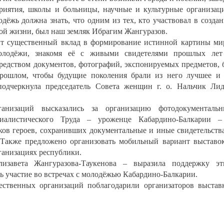
риятия, школы и больницы, научные и культурные организац
дёжь должна знать, что одним из тех, кто участвовал в созда
ой жизни, был наш земляк Ибрагим Жангуразов.
т существенный вклад в формирование истинной картины ми
молодёжи, знакомя её с живыми свидетелями прошлых лет
едством документов, фотографий, экспонируемых предметов, 
рошлом, чтобы будущие поколения брали из него лучшее и
одчеркнула председатель Совета женщин г. о. Нальчик Ли
ганизаций высказались за организацию фотодокументальн
алистического Труда – уроженце Кабардино-Балкарии –
ков героев, сохранивших документальные и иные свидетельств
 Также предложено организовать мобильный вариант выставо
ганизациях республики.
изавета Жангуразова-Таукенова – выразила поддержку эт
ь участие во встречах с молодёжью Кабардино-Балкарии.
ественных организаций поблагодарили организаторов выстав