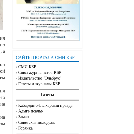
нил
ано
, а
САЙТЫ ПОРТАЛА СМИ КБР
йон
СМИ КБР
кой
Союз журналистов КБР
тем
Издательство "Эльбрус"
Газеты и журналы КБР
вил
Газеты
ого
на
Кабардино-Балкарская правда
Адыгэ псалъэ
ина
Заман
Советская молодежь
ном
Горянка