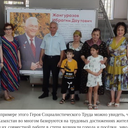
 примере этого Героя Социалистического Труда можно увидеть, 
Казахстан во многом базируются на трудовых достижениях жите
 их совместной работе в степи возникли города и посёлки, зав