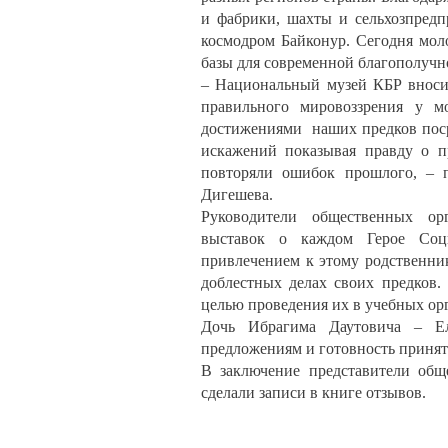
и фабрики, шахты и сельхозпредп
космодром Байконур. Сегодня моло
базы для современной благополучн
– Национальный музей КБР вноси
правильного мировоззрения у 
достижениями наших предков поср
искажений показывая правду о п
повторяли ошибок прошлого, – п
Дигешева.
Руководители общественных ор
выставок о каждом Герое Соци
привлечением к этому родственни
доблестных делах своих предков.
целью проведения их в учебных ор
Дочь Ибрагима Даутовича – Ел
предложениям и готовность принят
В заключение представители общ
сделали записи в книге отзывов.