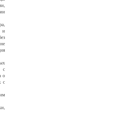
ии,
нии
ра,
 и
без
 не
дия
ых
 с
а о
к с
им
ки,