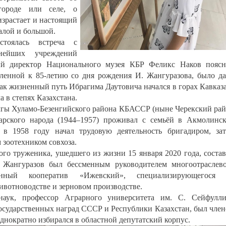
ороде или селе, о
оизрастает и настоящий
алой и большой.
тоялась встреча с
нейших учреждений
ный директор Национального музея КБР Феликс Наков пояс
ленной к 85-летию со дня рождения И. Жангуразова, было д
как жизненный путь Ибрагима Даутовича начался в горах Кавказа
а в степях Казахстана.
Зылгы Хуламо-Безенгийского района КБАССР (ныне Черекский ра
арского народа (1944–1957) проживал с семьёй в Акмолинс
в 1958 году начал трудовую деятельность бригадиром, за
зоотехником совхоза.
го труженика, ушедшего из жизни 15 января 2020 года, соста
 Жангуразов был бессменным руководителем многоотраслев
венный кооператив «Ижевский», специализирующегося 
ивотноводстве и зерновом производстве.
 наук, профессор Аграрного университета им. С. Сейфулл
осударственных наград СССР и Республики Казахстан, был чле
днократно избирался в областной депутатский корпус.