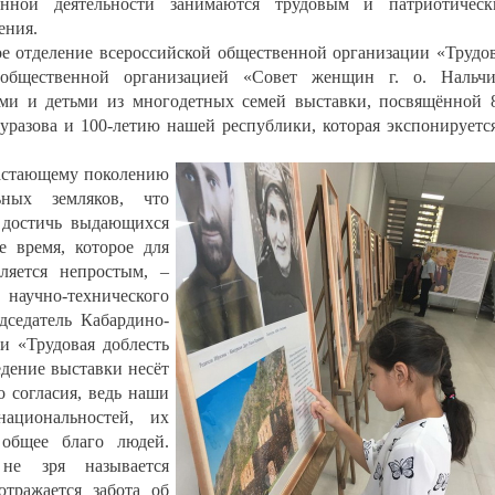
енной деятельности занимаются трудовым и патриотическ
ения.
ое отделение всероссийской общественной организации «Трудо
 общественной организацией «Совет женщин г. о. Нальчи
ями и детьми из многодетных семей выставки, посвящённой 
уразова и 100-летию нашей республики, которая экспонируетс
растающему поколению
ных земляков, что
 достичь выдающихся
 время, которое для
ляется непростым, –
 научно-технического
дседатель Кабардино-
и «Трудовая доблесть
дение выставки несёт
 согласия, ведь наши
ациональностей, их
общее благо людей.
 не зря называется
тражается забота об