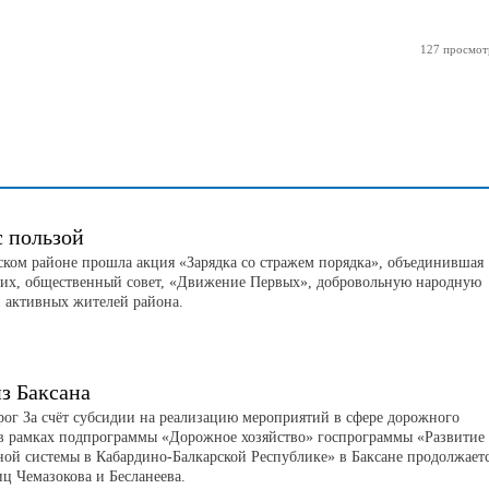
127 просмот
с пользой
ском районе прошла акция «Зарядка со стражем порядка», объединившая
их, общественный совет, «Движение Первых», добровольную народную
 активных жителей района.
з Баксана
рог За счёт субсидии на реализацию мероприятий в сфере дорожного
 в рамках подпрограммы «Дорожное хозяйство» госпрограммы «Развитие
ной системы в Кабардино-Балкарской Республике» в Баксане продолжает
иц Чемазокова и Бесланеева.