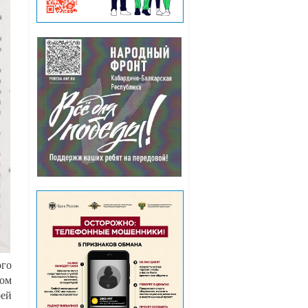
ого
мом
оей