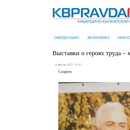
Электронная газета "Кабардино-
Балкарская правда"
ОФИЦИАЛЬНО
ЭКОНОМИКА
ОБРАЗ
Главное меню
Выставки о героях труда –
8 августа, 2022 - 14:12
Социум