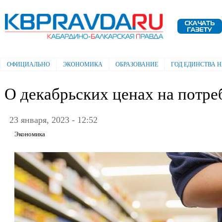
Пе
ос
Электронная газета "Кабардино-
со
Балкарская правда"
ОФИЦИАЛЬНО
ЭКОНОМИКА
ОБРАЗОВАНИЕ
ГОД ЕДИНСТВА 
Главное меню
О декабрьских ценах на потре
23 января, 2023 - 12:52
Экономика