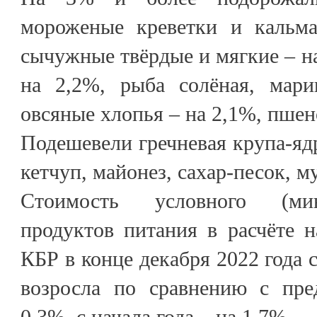
мороженые креветки и кальм
сычужные твёрдые и мягкие – на
на 2,2%, рыба солёная, мари
овсяные хлопья – на 2,1%, пшен
Подешевели гречневая крупа-ядр
кетчуп, майонез, сахар-песок, м
Стоимость условного (мин
продуктов питания в расчёте 
КБР в конце декабря 2022 года с
возросла по сравнению с пр
0,3%, с начала года – на 1,7%.