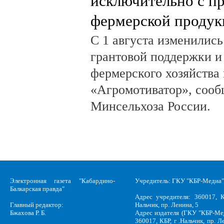
исключительно с п
фермерской продук
С 1 августа изменилис
грантовой поддержки и
фермерского хозяйства 
«Агромотиватор», сооб
Минсельхоза России.
Электронная газета "Кабардино-
Учредитель: ГКУ "КБР-Медиа"
Балкарская правда"
Адрес учредителя: 360017, К
Главный редактор:
Нальчик, пр. Ленина, 5
Бжахова Р. Б.
Адрес издателя (ГКУ "КБР-Ме
360017, КБР, г .Нальчик, пр. Л